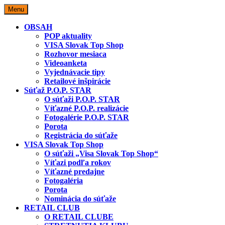
Skip
Menu
to
content
OBSAH
POP aktuality
VISA Slovak Top Shop
Rozhovor mesiaca
Videoanketa
Vyjednávacie tipy
Retailové inšpirácie
Súťaž P.O.P. STAR
O súťaži P.O.P. STAR
Víťazné P.O.P. realizácie
Fotogalérie P.O.P. STAR
Porota
Registrácia do súťaže
VISA Slovak Top Shop
O súťaži „Visa Slovak Top Shop“
Víťazi podľa rokov
Víťazné predajne
Fotogaléria
Porota
Nominácia do súťaže
RETAIL CLUB
O RETAIL CLUBE