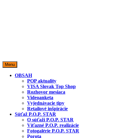
miestopredaja.sk
Miesto predaja
Menu
OBSAH
POP aktuality
VISA Slovak Top Shop
Rozhovor mesiaca
Videoanketa
Vyjednávacie tipy
Retailové inšpirácie
Súťaž P.O.P. STAR
O súťaži P.O.P. STAR
Víťazné P.O.P. realizácie
Fotogalérie P.O.P. STAR
Porota