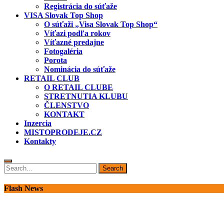
Registrácia do súťaže
VISA Slovak Top Shop
O súťaži „Visa Slovak Top Shop“
Víťazi podľa rokov
Víťazné predajne
Fotogaléria
Porota
Nominácia do súťaže
RETAIL CLUB
O RETAIL CLUBE
STRETNUTIA KLUBU
ČLENSTVO
KONTAKT
Inzercia
MISTOPRODEJE.CZ
Kontakty
Search
Search
for:
Flash News