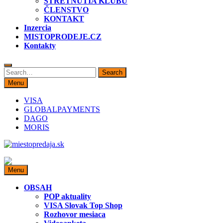
STRETNUTIA KLUBU
ČLENSTVO
KONTAKT
Inzercia
MISTOPRODEJE.CZ
Kontakty
Search
Search
for:
Menu
VISA
GLOBALPAYMENTS
DAGO
MORIS
miestopredaja.sk
Miesto predaja
Menu
OBSAH
POP aktuality
VISA Slovak Top Shop
Rozhovor mesiaca