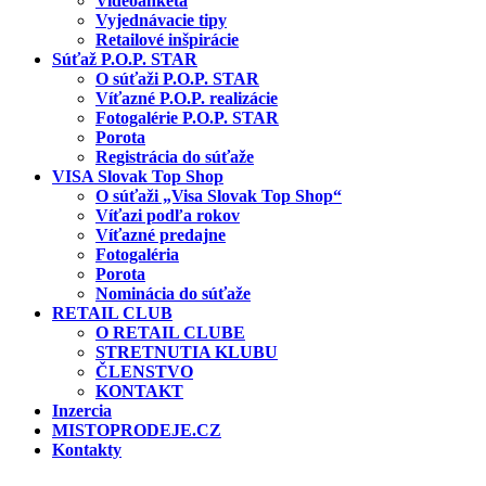
Videoanketa
Vyjednávacie tipy
Retailové inšpirácie
Súťaž P.O.P. STAR
O súťaži P.O.P. STAR
Víťazné P.O.P. realizácie
Fotogalérie P.O.P. STAR
Porota
Registrácia do súťaže
VISA Slovak Top Shop
O súťaži „Visa Slovak Top Shop“
Víťazi podľa rokov
Víťazné predajne
Fotogaléria
Porota
Nominácia do súťaže
RETAIL CLUB
O RETAIL CLUBE
STRETNUTIA KLUBU
ČLENSTVO
KONTAKT
Inzercia
MISTOPRODEJE.CZ
Kontakty