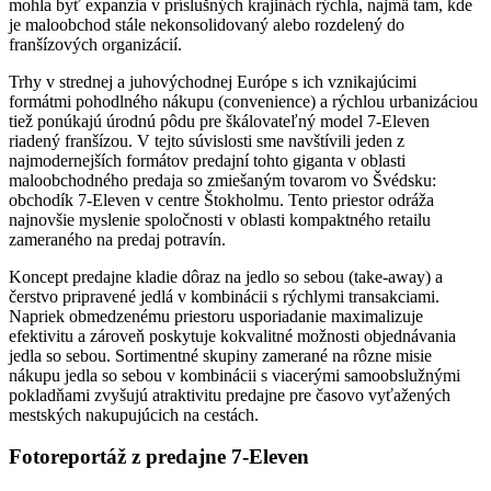
mohla byť expanzia v príslušných krajinách rýchla, najmä tam, kde
je maloobchod stále nekonsolidovaný alebo rozdelený do
franšízových organizácií.
Trhy v strednej a juhovýchodnej Európe s ich vznikajúcimi
formátmi pohodlného nákupu (convenience) a rýchlou urbanizáciou
tiež ponúkajú úrodnú pôdu pre škálovateľný model 7-Eleven
riadený franšízou. V tejto súvislosti sme navštívili jeden z
najmodernejších formátov predajní tohto giganta v oblasti
maloobchodného predaja so zmiešaným tovarom vo Švédsku:
obchodík 7-Eleven v centre Štokholmu. Tento priestor odráža
najnovšie myslenie spoločnosti v oblasti kompaktného retailu
zameraného na predaj potravín.
Koncept predajne kladie dôraz na jedlo so sebou (take-away) a
čerstvo pripravené jedlá v kombinácii s rýchlymi transakciami.
Napriek obmedzenému priestoru usporiadanie maximalizuje
efektivitu a zároveň poskytuje kokvalitné možnosti objednávania
jedla so sebou. Sortimentné skupiny zamerané na rôzne misie
nákupu jedla so sebou v kombinácii s viacerými samoobslužnými
pokladňami zvyšujú atraktivitu predajne pre časovo vyťažených
mestských nakupujúcich na cestách.
Fotoreportáž z predajne 7-Eleven