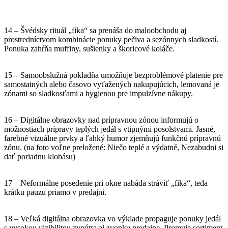
14 – Švédsky rituál „fika“ sa prenáša do maloobchodu aj
prostredníctvom kombinácie ponuky pečiva a sezónnych sladkostí.
Ponuka zahŕňa muffiny, sušienky a škoricové koláče.
15 – Samoobslužná pokladňa umožňuje bezproblémové platenie pre
samostatných alebo časovo vyťažených nakupujúcich, lemovaná je
zónami so sladkosťami a hygienou pre impulzívne nákupy.
16 – Digitálne obrazovky nad prípravnou zónou informujú o
možnostiach prípravy teplých jedál s vtipnými posolstvami. Jasné,
farebné vizuálne prvky a ľahký humor zjemňujú funkčnú prípravnú
zónu. (na foto voľne preložené: Niečo teplé a výdatné, Nezabudni si
dať poriadnu klobásu)
17 – Neformálne posedenie pri okne nabáda stráviť „fika“, teda
krátku pauzu priamo v predajni.
18 – Veľká digitálna obrazovka vo výklade propaguje ponuky jedál
s vysokou vizibilitou zvnútra aj zvonku predajne. Promuje sortiment