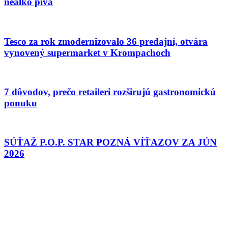
nealko pivá
Tesco za rok zmodernizovalo 36 predajní, otvára
vynovený supermarket v Krompachoch
7 dôvodov, prečo retaileri rozširujú gastronomickú
ponuku
SÚŤAŽ P.O.P. STAR POZNÁ VÍŤAZOV ZA JÚN
2026