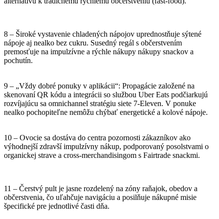
alternatívu k tradičnému rýchlemu občerstveniu (fast-food).
8 – Široké vystavenie chladených nápojov uprednostňuje sýtené
nápoje aj nealko bez cukru. Susedný regál s občerstvením
premosťuje na impulzívne a rýchle nákupy nákupy snackov a
pochutín.
9 – „Vždy dobré ponuky v aplikácii“: Propagácie založené na
skenovaní QR kódu a integrácii so službou Uber Eats podčiarkujú
rozvíjajúcu sa omnichannel stratégiu siete 7-Eleven. V ponuke
nealko pochopiteľne nemôžu chýbať energetické a kolové nápoje.
10 – Ovocie sa dostáva do centra pozornosti zákazníkov ako
výhodnejší zdravší impulzívny nákup, podporovaný posolstvami o
organickej strave a cross-merchandisingom s Fairtrade snackmi.
11 – Čerstvý pult je jasne rozdelený na zóny raňajok, obedov a
občerstvenia, čo uľahčuje navigáciu a posilňuje nákupné misie
špecifické pre jednotlivé časti dňa.