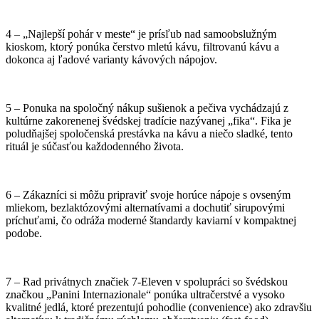
4 – „Najlepší pohár v meste“ je prísľub nad samoobslužným
kioskom, ktorý ponúka čerstvo mletú kávu, filtrovanú kávu a
dokonca aj ľadové varianty kávových nápojov.
5 – Ponuka na spoločný nákup sušienok a pečiva vychádzajú z
kultúrne zakorenenej švédskej tradície nazývanej „fika“. Fika je
poludňajšej spoločenská prestávka na kávu a niečo sladké, tento
rituál je súčasťou každodenného života.
6 – Zákazníci si môžu pripraviť svoje horúce nápoje s ovseným
mliekom, bezlaktózovými alternatívami a dochutiť sirupovými
príchuťami, čo odráža moderné štandardy kaviarní v kompaktnej
podobe.
7 – Rad privátnych značiek 7-Eleven v spolupráci so švédskou
značkou „Panini Internazionale“ ponúka ultračerstvé a vysoko
kvalitné jedlá, ktoré prezentujú pohodlie (convenience) ako zdravšiu