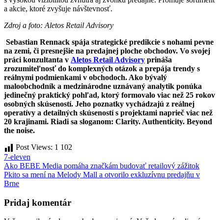
a akcie, ktoré zvyšuje návštevnosť.
Zdroj a foto: Aletos Retail Advisory
Sebastian Rennack spája strategické predikcie s nohami pevne
na zemi, či presnejšie na predajnej ploche obchodov. Vo svojej
práci konzultanta v
Aletos Retail Advisory
prináša
zrozumiteľnosť do komplexných otázok a prepája trendy s
reálnymi podmienkami v obchodoch. Ako bývalý
maloobchodník a medzinárodne uznávaný analytik ponúka
jedinečný praktický pohľad, ktorý formovalo viac než 25 rokov
osobných skúseností. Jeho poznatky vychádzajú z reálnej
operatívy a detailných skúseností s projektami naprieč viac než
20 krajinami. Riadi sa sloganom: Clarity. Authenticity. Beyond
the noise.
Post Views:
1 102
7-eleven
Navigácia
Ako BEBE Media pomáha značkám budovať retailový zážitok
Pkito sa mení na Melody Mall a otvorilo exkluzívnu predajňu v
v
Brne
článku
Pridaj komentár