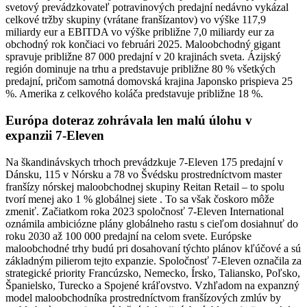
svetový prevádzkovateľ potravinových predajní nedávno vykázal
celkové tržby skupiny (vrátane franšízantov) vo výške 117,9
miliardy eur a EBITDA vo výške približne 7,0 miliardy eur za
obchodný rok končiaci vo februári 2025. Maloobchodný gigant
spravuje približne 87 000 predajní v 20 krajinách sveta. Ázijský
región dominuje na trhu a predstavuje približne 80 % všetkých
predajní, pričom samotná domovská krajina Japonsko prispieva 25
%. Amerika z celkového koláča predstavuje približne 18 %.
Európa doteraz zohrávala len malú úlohu v
expanzii 7-Eleven
Na škandinávskych trhoch prevádzkuje 7-Eleven 175 predajní v
Dánsku, 115 v Nórsku a 78 vo Švédsku prostredníctvom master
franšízy nórskej maloobchodnej skupiny Reitan Retail – to spolu
tvorí menej ako 1 % globálnej siete . To sa však čoskoro môže
zmeniť. Začiatkom roka 2023 spoločnosť 7-Eleven International
oznámila ambiciózne plány globálneho rastu s cieľom dosiahnuť do
roku 2030 až 100 000 predajní na celom svete. Európske
maloobchodné trhy budú pri dosahovaní týchto plánov kľúčové a sú
základným pilierom tejto expanzie. Spoločnosť 7-Eleven označila za
strategické priority Francúzsko, Nemecko, Írsko, Taliansko, Poľsko,
Španielsko, Turecko a Spojené kráľovstvo. Vzhľadom na expanzný
model maloobchodníka prostredníctvom franšízových zmlúv by