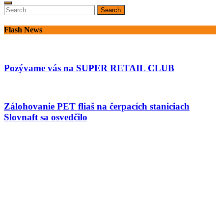
Search
Search
for:
Flash News
Pozývame vás na SUPER RETAIL CLUB
Zálohovanie PET fliaš na čerpacích staniciach
Slovnaft sa osvedčilo