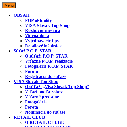
Skip
Menu
to
content
OBSAH
POP aktuality
VISA Slovak Top Shop
Rozhovor mesiaca
Videoanketa
Vyjednávacie tipy
Retailové inšpirácie
Súťaž P.O.P. STAR
O súťaži P.O.P. STAR
Víťazné P.O.P. realizácie
Fotogalérie P.O.P. STAR
Porota
Registrácia do súťaže
VISA Slovak Top Shop
O súťaži „Visa Slovak Top Shop“
Víťazi podľa rokov
Víťazné predajne
Fotogaléria
Porota
Nominácia do súťaže
RETAIL CLUB
O RETAIL CLUBE