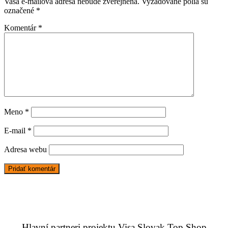
Vaša e-mailová adresa nebude zverejnená.
Vyžadované polia sú
označené
*
Komentár
*
Meno
*
E-mail
*
Adresa webu
Hlavní partneri projektu Visa Slovak Top Shop