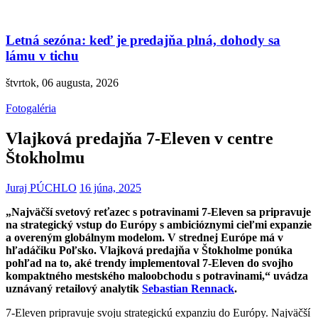
Letná sezóna: keď je predajňa plná, dohody sa
lámu v tichu
štvrtok, 06 augusta, 2026
Fotogaléria
Vlajková predajňa 7-Eleven v centre
Štokholmu
Juraj PÚCHLO
16 júna, 2025
„Najväčší svetový reťazec s potravinami 7-Eleven sa pripravuje
na strategický vstup do Európy s ambicióznymi cieľmi expanzie
a overeným globálnym modelom. V strednej Európe má v
hľadáčiku Poľsko. Vlajková predajňa v Štokholme ponúka
pohľad na to, aké trendy implementoval 7-Eleven do svojho
kompaktného mestského maloobchodu s potravinami,“ uvádza
uznávaný retailový analytik
Sebastian Rennack
.
7-Eleven pripravuje svoju strategickú expanziu do Európy. Najväčší