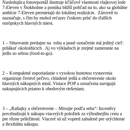
Nasledujúca fotoreportáž ilustruje kľúčové vlastnosti vlajkovej lode
7-Eleven v Štokholme a ponúka bližší pohľad na to, ako sa globálne
ambície 7-Eleven premietajú do lokálnej realizácie. Zároveň to
naznačuje, s čím by mohol reťazec čoskoro prísť do ďalších
európskych hlavných miest.
1 – Situovanie predajne na rohu a jasné označenie má jediný cieľ:
prilákať okoloidúcich . Aj vo výkladoch je zrejmé zameranie na
jedlo so sebou (food-to-go).
2 – Kompaktné usporiadanie s vysokou hustotou vystavenia
organizuje čerstvé pečivo, chladené jedlá a občerstvenie okolo
hlavných nákupných misií. Visiace POP a označenia navigujú
nakupujúcich priamo k obedovým riešeniam.
3 – „Raňajky a občerstvenie – Mixujte podľa seba“: Incentívy
povzbudzujú k nákupu viacerých položiek za výhodnejšiu cenu a
pre rôzne príležitosti. Viaceré sú už vopred zabalené pre urýchlenie
a flexibilitu nákupu.