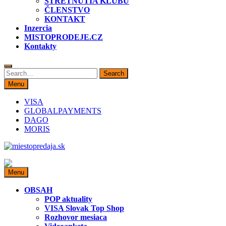
STRETNUTIA KLUBU
ČLENSTVO
KONTAKT
Inzercia
MISTOPRODEJE.CZ
Kontakty
Search
Search
for:
Menu
VISA
GLOBALPAYMENTS
DAGO
MORIS
miestopredaja.sk
Miesto predaja
Menu
OBSAH
POP aktuality
VISA Slovak Top Shop
Rozhovor mesiaca