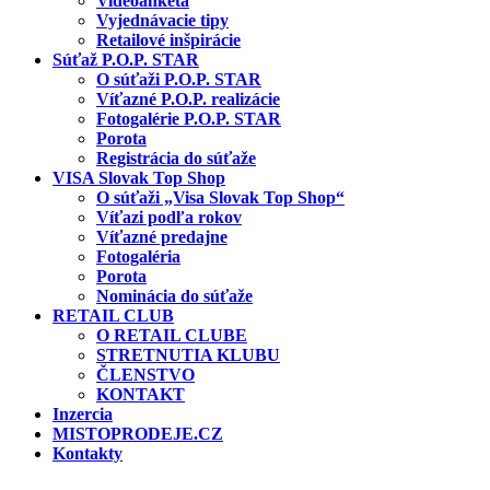
Videoanketa
Vyjednávacie tipy
Retailové inšpirácie
Súťaž P.O.P. STAR
O súťaži P.O.P. STAR
Víťazné P.O.P. realizácie
Fotogalérie P.O.P. STAR
Porota
Registrácia do súťaže
VISA Slovak Top Shop
O súťaži „Visa Slovak Top Shop“
Víťazi podľa rokov
Víťazné predajne
Fotogaléria
Porota
Nominácia do súťaže
RETAIL CLUB
O RETAIL CLUBE
STRETNUTIA KLUBU
ČLENSTVO
KONTAKT
Inzercia
MISTOPRODEJE.CZ
Kontakty