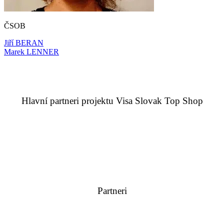
ČSOB
Navigácia
Jiří BERAN
Marek LENNER
v
článku
Hlavní partneri projektu Visa Slovak Top Shop
Partneri