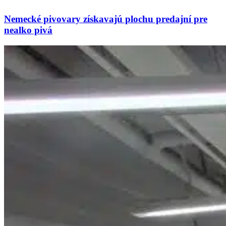
Nemecké pivovary získavajú plochu predajní pre
nealko pivá