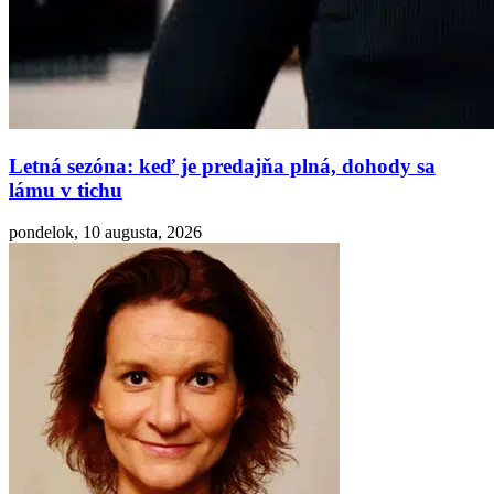
Letná sezóna: keď je predajňa plná, dohody sa
lámu v tichu
pondelok, 10 augusta, 2026