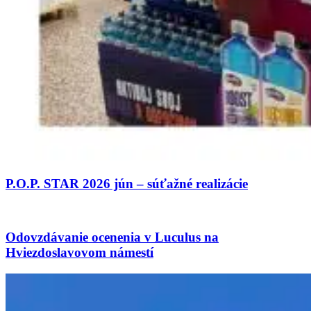
P.O.P. STAR 2026 jún – súťažné realizácie
Odovzdávanie ocenenia v Luculus na
Hviezdoslavovom námestí