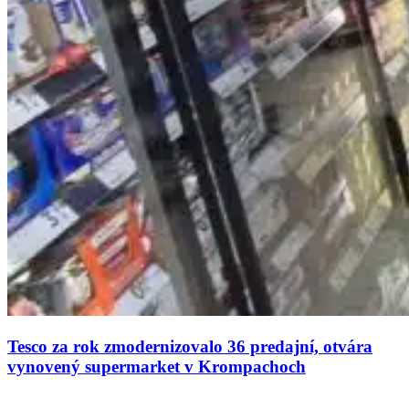
Tesco za rok zmodernizovalo 36 predajní, otvára
vynovený supermarket v Krompachoch