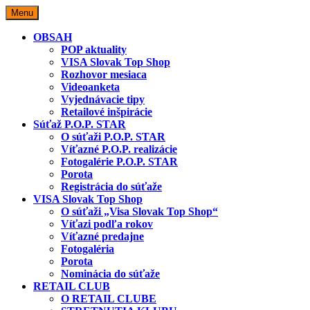
Skip
Menu
to
content
OBSAH
POP aktuality
VISA Slovak Top Shop
Rozhovor mesiaca
Videoanketa
Vyjednávacie tipy
Retailové inšpirácie
Súťaž P.O.P. STAR
O súťaži P.O.P. STAR
Víťazné P.O.P. realizácie
Fotogalérie P.O.P. STAR
Porota
Registrácia do súťaže
VISA Slovak Top Shop
O súťaži „Visa Slovak Top Shop“
Víťazi podľa rokov
Víťazné predajne
Fotogaléria
Porota
Nominácia do súťaže
RETAIL CLUB
O RETAIL CLUBE