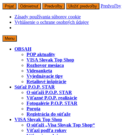
Predvoľby
Prijať
Odmietnuť
Predvoľby
Uložiť predvoľby
Zásady používania súborov cookie
Vyhlásenie o ochrane osobných údajov
Skip
Menu
to
content
OBSAH
POP aktuality
VISA Slovak Top Shop
Rozhovor mesiaca
Videoanketa
Vyjednávacie tipy
Retailové inšpirácie
Súťaž P.O.P. STAR
O súťaži P.O.P. STAR
Víťazné P.O.P. realizácie
Fotogalérie P.O.P. STAR
Porota
Registrácia do súťaže
VISA Slovak Top Shop
O súťaži „Visa Slovak Top Shop“
Víťazi podľa rokov