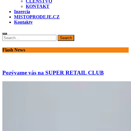
ČLENSTVO
KONTAKT
Inzercia
MISTOPRODEJE.CZ
Kontakty
Search
Search
for:
Flash News
Pozývame vás na SUPER RETAIL CLUB