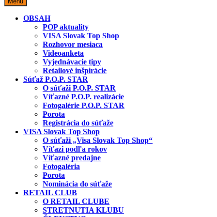
Miesto predaja
Menu
OBSAH
POP aktuality
VISA Slovak Top Shop
Rozhovor mesiaca
Videoanketa
Vyjednávacie tipy
Retailové inšpirácie
Súťaž P.O.P. STAR
O súťaži P.O.P. STAR
Víťazné P.O.P. realizácie
Fotogalérie P.O.P. STAR
Porota
Registrácia do súťaže
VISA Slovak Top Shop
O súťaži „Visa Slovak Top Shop“
Víťazi podľa rokov
Víťazné predajne
Fotogaléria
Porota
Nominácia do súťaže
RETAIL CLUB
O RETAIL CLUBE
STRETNUTIA KLUBU