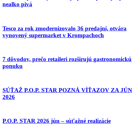
nealko pivá
Tesco za rok zmodernizovalo 36 predajní, otvára
vynovený supermarket v Krompachoch
7 dôvodov, prečo retaileri rozširujú gastronomickú
ponuku
SÚŤAŽ P.O.P. STAR POZNÁ VÍŤAZOV ZA JÚN
2026
P.O.P. STAR 2026 jún – súťažné realizácie