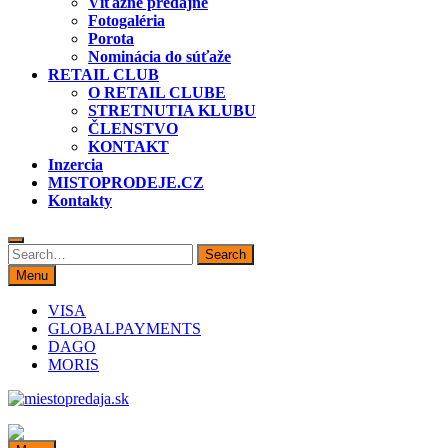
Víťazné predajne
Fotogaléria
Porota
Nominácia do súťaže
RETAIL CLUB
O RETAIL CLUBE
STRETNUTIA KLUBU
ČLENSTVO
KONTAKT
Inzercia
MISTOPRODEJE.CZ
Kontakty
Search
Search
for:
Menu
VISA
GLOBALPAYMENTS
DAGO
MORIS
miestopredaja.sk