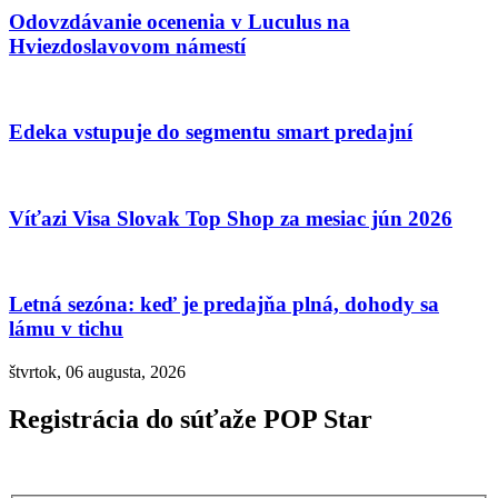
Odovzdávanie ocenenia v Luculus na
Hviezdoslavovom námestí
Edeka vstupuje do segmentu smart predajní
Víťazi Visa Slovak Top Shop za mesiac jún 2026
Letná sezóna: keď je predajňa plná, dohody sa
lámu v tichu
štvrtok, 06 augusta, 2026
Registrácia do súťaže POP Star