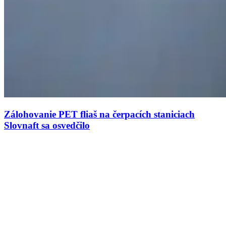
Zálohovanie PET fliaš na čerpacích staniciach
Slovnaft sa osvedčilo