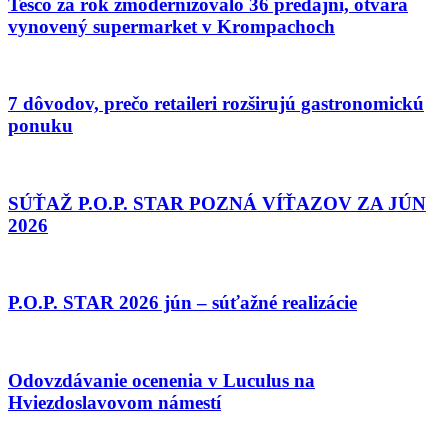
Tesco za rok zmodernizovalo 36 predajní, otvára
vynovený supermarket v Krompachoch
7 dôvodov, prečo retaileri rozširujú gastronomickú
ponuku
SÚŤAŽ P.O.P. STAR POZNÁ VÍŤAZOV ZA JÚN
2026
P.O.P. STAR 2026 jún – súťažné realizácie
Odovzdávanie ocenenia v Luculus na
Hviezdoslavovom námestí