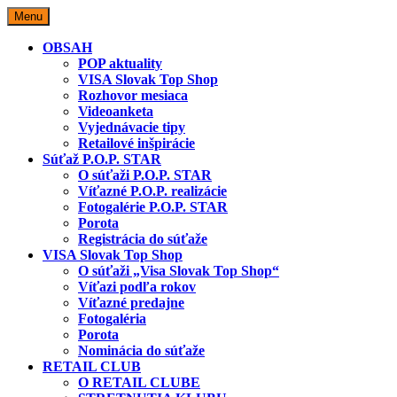
Skip
Menu
to
content
OBSAH
POP aktuality
VISA Slovak Top Shop
Rozhovor mesiaca
Videoanketa
Vyjednávacie tipy
Retailové inšpirácie
Súťaž P.O.P. STAR
O súťaži P.O.P. STAR
Víťazné P.O.P. realizácie
Fotogalérie P.O.P. STAR
Porota
Registrácia do súťaže
VISA Slovak Top Shop
O súťaži „Visa Slovak Top Shop“
Víťazi podľa rokov
Víťazné predajne
Fotogaléria
Porota
Nominácia do súťaže
RETAIL CLUB
O RETAIL CLUBE