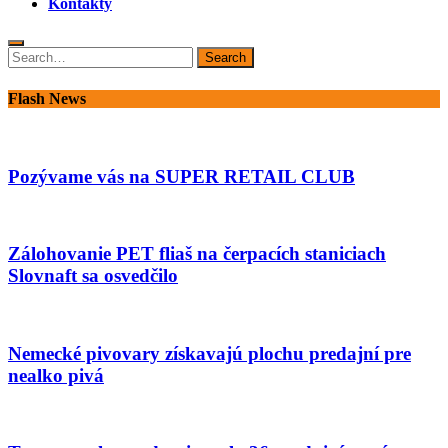
Kontakty
Search
Search
for:
Flash News
Pozývame vás na SUPER RETAIL CLUB
Zálohovanie PET fliaš na čerpacích staniciach
Slovnaft sa osvedčilo
Nemecké pivovary získavajú plochu predajní pre
nealko pivá