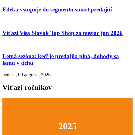
Edeka vstupuje do segmentu smart predajní
Víťazi Visa Slovak Top Shop za mesiac jún 2026
Letná sezóna: keď je predajňa plná, dohody sa
lámu v tichu
nedeľa, 09 augusta, 2026
Víťazi ročníkov
2025