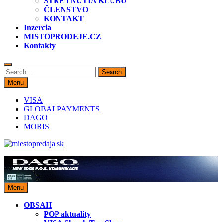
STRETNUTIA KLUBU
ČLENSTVO
KONTAKT
Inzercia
MISTOPRODEJE.CZ
Kontakty
Search
Search
for:
Menu
VISA
GLOBALPAYMENTS
DAGO
MORIS
miestopredaja.sk
Miesto predaja
Menu
OBSAH
POP aktuality