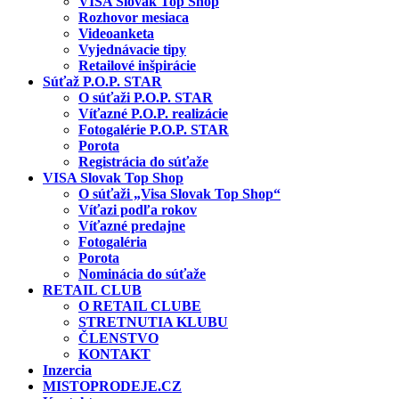
VISA Slovak Top Shop
Rozhovor mesiaca
Videoanketa
Vyjednávacie tipy
Retailové inšpirácie
Súťaž P.O.P. STAR
O súťaži P.O.P. STAR
Víťazné P.O.P. realizácie
Fotogalérie P.O.P. STAR
Porota
Registrácia do súťaže
VISA Slovak Top Shop
O súťaži „Visa Slovak Top Shop“
Víťazi podľa rokov
Víťazné predajne
Fotogaléria
Porota
Nominácia do súťaže
RETAIL CLUB
O RETAIL CLUBE
STRETNUTIA KLUBU
ČLENSTVO
KONTAKT
Inzercia
MISTOPRODEJE.CZ