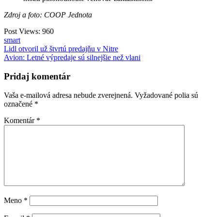
Zdroj a foto: COOP Jednota
Post Views:
960
smart
Navigácia
Lidl otvoril už štvrtú predajňu v Nitre
Avion: Letné výpredaje sú silnejšie než vlani
v
článku
Pridaj komentár
Vaša e-mailová adresa nebude zverejnená.
Vyžadované polia sú
označené
*
Komentár
*
Meno
*