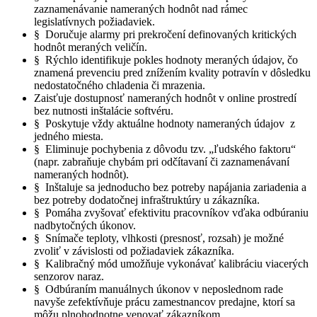
zaznamenávanie nameraných hodnôt nad rámec
legislatívnych požiadaviek.
§ Doručuje alarmy pri prekročení definovaných kritických
hodnôt meraných veličín.
§ Rýchlo identifikuje pokles hodnoty meraných údajov, čo
znamená prevenciu pred znížením kvality potravín v dôsledku
nedostatočného chladenia či mrazenia.
Zaisťuje dostupnosť nameraných hodnôt v online prostredí
bez nutnosti inštalácie softvéru.
§ Poskytuje vždy aktuálne hodnoty nameraných údajov z
jedného miesta.
§ Eliminuje pochybenia z dôvodu tzv. „ľudského faktoru“
(napr. zabraňuje chybám pri odčítavaní či zaznamenávaní
nameraných hodnôt).
§ Inštaluje sa jednoducho bez potreby napájania zariadenia a
bez potreby dodatočnej infraštruktúry u zákazníka.
§ Pomáha zvyšovať efektivitu pracovníkov vďaka odbúraniu
nadbytočných úkonov.
§ Snímače teploty, vlhkosti (presnosť, rozsah) je možné
zvoliť v závislosti od požiadaviek zákazníka.
§ Kalibračný mód umožňuje vykonávať kalibráciu viacerých
senzorov naraz.
§ Odbúraním manuálnych úkonov v neposlednom rade
navyše zefektívňuje prácu zamestnancov predajne, ktorí sa
môžu plnohodnotne venovať zákazníkom.