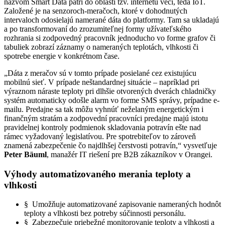
názvom Smart Data patrí do oblasti tzv. internetu vecí, teda IoT.
Založené je na senzoroch-meračoch, ktoré v dohodnutých
intervaloch odosielajú namerané dáta do platformy. Tam sa ukladajú
a po transformovaní do zrozumiteľnej formy užívateľského
rozhrania si zodpovedný pracovník jednoducho vo forme grafov či
tabuliek zobrazí záznamy o nameraných teplotách, vlhkosti či
spotrebe energie v konkrétnom čase.
„Dáta z meračov sú v tomto prípade posielané cez existujúcu
mobilnú sieť. V prípade neštandardnej situácie – napríklad pri
výraznom náraste teploty pri dlhšie otvorených dverách chladničky
systém automaticky odošle alarm vo forme SMS správy, prípadne e-
mailu. Predajne sa tak môžu vyhnúť neželaným energetickým i
finančným stratám a zodpovední pracovníci predajne majú istotu
pravidelnej kontroly podmienok skladovania potravín ešte nad
rámec vyžadovaný legislatívou. Pre spotrebiteľov to zároveň
znamená zabezpečenie čo najdlhšej čerstvosti potravín,“ vysvetľuje
Peter Bäuml
, manažér IT riešení pre B2B zákazníkov v Orangei.
Výhody automatizovaného merania teploty a
vlhkosti
§ Umožňuje automatizované zapisovanie nameraných hodnôt
teploty a vlhkosti bez potreby súčinnosti personálu.
§ Zabezpečuje priebežné monitorovanie teploty a vlhkosti a