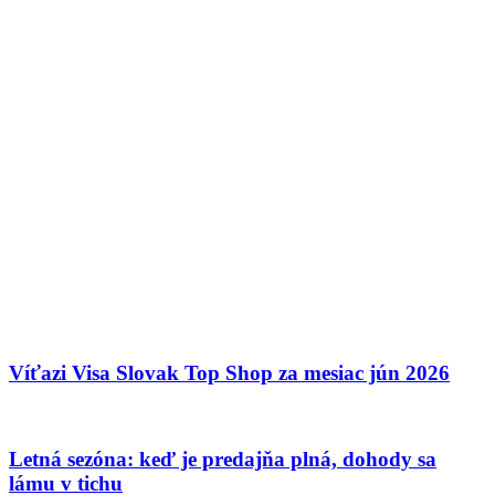
Víťazi Visa Slovak Top Shop za mesiac jún 2026
Letná sezóna: keď je predajňa plná, dohody sa
lámu v tichu