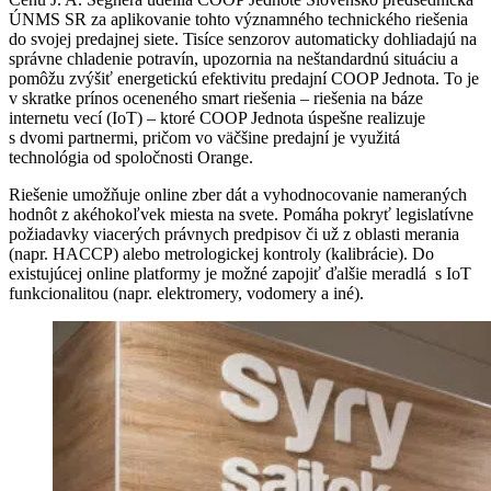
ÚNMS SR za aplikovanie tohto významného technického riešenia
do svojej predajnej siete. Tisíce senzorov automaticky dohliadajú na
správne chladenie potravín, upozornia na neštandardnú situáciu a
pomôžu zvýšiť energetickú efektivitu predajní COOP Jednota. To je
v skratke prínos oceneného smart riešenia – riešenia na báze
internetu vecí (IoT) – ktoré COOP Jednota úspešne realizuje
s dvomi partnermi, pričom vo väčšine predajní je využitá
technológia od spoločnosti Orange.
Riešenie umožňuje online zber dát a vyhodnocovanie nameraných
hodnôt z akéhokoľvek miesta na svete. Pomáha pokryť legislatívne
požiadavky viacerých právnych predpisov či už z oblasti merania
(napr. HACCP) alebo metrologickej kontroly (kalibrácie). Do
existujúcej online platformy je možné zapojiť ďalšie meradlá s IoT
funkcionalitou (napr. elektromery, vodomery a iné).