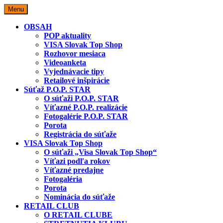
Skip
Menu
to
content
OBSAH
POP aktuality
VISA Slovak Top Shop
Rozhovor mesiaca
Videoanketa
Vyjednávacie tipy
Retailové inšpirácie
Súťaž P.O.P. STAR
O súťaži P.O.P. STAR
Víťazné P.O.P. realizácie
Fotogalérie P.O.P. STAR
Porota
Registrácia do súťaže
VISA Slovak Top Shop
O súťaži „Visa Slovak Top Shop“
Víťazi podľa rokov
Víťazné predajne
Fotogaléria
Porota
Nominácia do súťaže
RETAIL CLUB
O RETAIL CLUBE