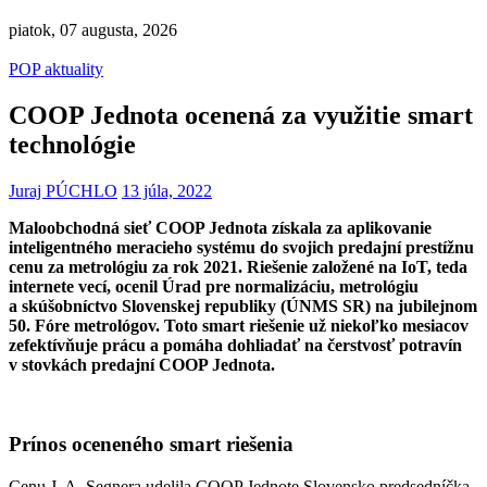
piatok, 07 augusta, 2026
POP aktuality
COOP Jednota ocenená za využitie smart
technológie
Juraj PÚCHLO
13 júla, 2022
Maloobchodná sieť COOP Jednota získala za aplikovanie
inteligentného meracieho systému do svojich predajní prestížnu
cenu za metrológiu za rok 2021. Riešenie založené na IoT, teda
internete vecí, ocenil Úrad pre normalizáciu, metrológiu
a skúšobníctvo Slovenskej republiky (ÚNMS SR) na jubilejnom
50. Fóre metrológov. Toto smart riešenie už niekoľko mesiacov
zefektívňuje prácu a pomáha dohliadať na čerstvosť potravín
v stovkách predajní COOP Jednota.
Prínos oceneného smart riešenia
Cenu J. A. Segnera udelila COOP Jednote Slovensko predsedníčka