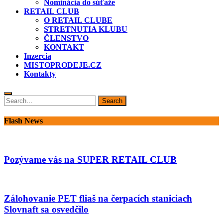
Nominácia do súťaže
RETAIL CLUB
O RETAIL CLUBE
STRETNUTIA KLUBU
ČLENSTVO
KONTAKT
Inzercia
MISTOPRODEJE.CZ
Kontakty
Search
Search
for:
Flash News
Pozývame vás na SUPER RETAIL CLUB
Zálohovanie PET fliaš na čerpacích staniciach
Slovnaft sa osvedčilo