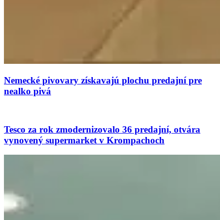
Nemecké pivovary získavajú plochu predajní pre
nealko pivá
Tesco za rok zmodernizovalo 36 predajní, otvára
vynovený supermarket v Krompachoch