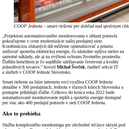
COOP Jednota – smart riešenie pre dohľad nad správnym chl
„Projektom automatizovaného monitorovania v oblasti potravín
pokračujeme v ceste modernizácie našej predajnej siete.
Kombináciou získaných dát môžeme optimalizovať a priamo
znižovať spotrebu elektrickej energie, čo následne vplýva nielen na
samotné náklady, ale aj na zvýšenú ochranu životného prostredia.
Ďalším benefitom je čo najdlhšie udržiavanie čerstvosti a kvality
jednotlivých tovarov,“ hovorí
Michal Švrček
, riaditeľ sekcie IT
a služieb v COOP Jednote Slovensko.
Smart riešenie na báze internetu vecí využíva COOP Jednota
aktuálne v 300 predajniach, Jednota v rôznych kútoch Slovenska a
postupne pribúdajú ďalšie. Celkovo do konca roka 2022 bude
automatizované monitorovanie teplôt a spotreby energie dostupné
pre viac ako 400 predajní potravín v sieti COOP Jednota.
Ako to prebieha
Služba komplexného monitoringu pre obchodné reťazce ukrytá pod