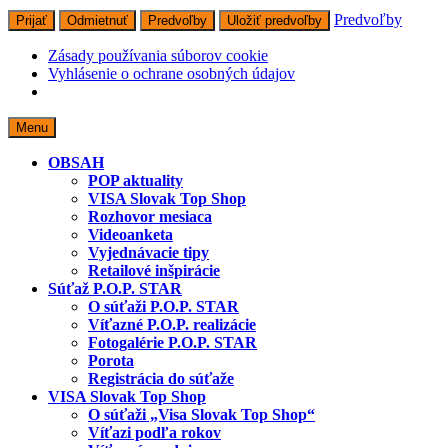
Predvoľby
Prijať
Odmietnuť
Predvoľby
Uložiť predvoľby
Zásady používania súborov cookie
Vyhlásenie o ochrane osobných údajov
Skip
Menu
to
content
OBSAH
POP aktuality
VISA Slovak Top Shop
Rozhovor mesiaca
Videoanketa
Vyjednávacie tipy
Retailové inšpirácie
Súťaž P.O.P. STAR
O súťaži P.O.P. STAR
Víťazné P.O.P. realizácie
Fotogalérie P.O.P. STAR
Porota
Registrácia do súťaže
VISA Slovak Top Shop
O súťaži „Visa Slovak Top Shop“
Víťazi podľa rokov