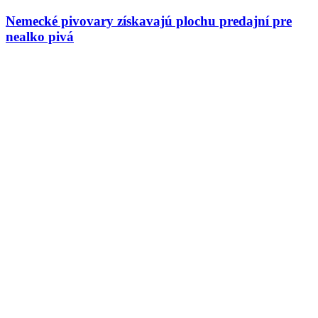
Nemecké pivovary získavajú plochu predajní pre
nealko pivá