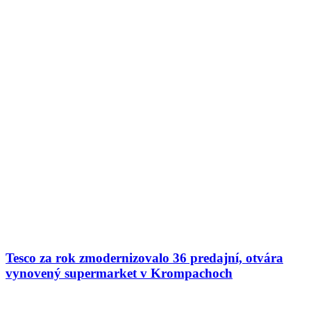
Tesco za rok zmodernizovalo 36 predajní, otvára
vynovený supermarket v Krompachoch