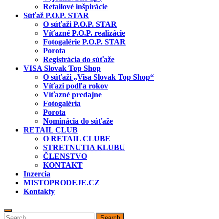
Retailové inšpirácie
Súťaž P.O.P. STAR
O súťaži P.O.P. STAR
Víťazné P.O.P. realizácie
Fotogalérie P.O.P. STAR
Porota
Registrácia do súťaže
VISA Slovak Top Shop
O súťaži „Visa Slovak Top Shop“
Víťazi podľa rokov
Víťazné predajne
Fotogaléria
Porota
Nominácia do súťaže
RETAIL CLUB
O RETAIL CLUBE
STRETNUTIA KLUBU
ČLENSTVO
KONTAKT
Inzercia
MISTOPRODEJE.CZ
Kontakty
Search
Search