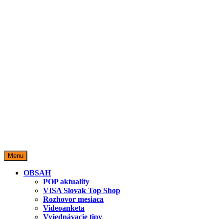
miestopredaja.sk
Miesto predaja
Menu
OBSAH
POP aktuality
VISA Slovak Top Shop
Rozhovor mesiaca
Videoanketa
Vyjednávacie tipy