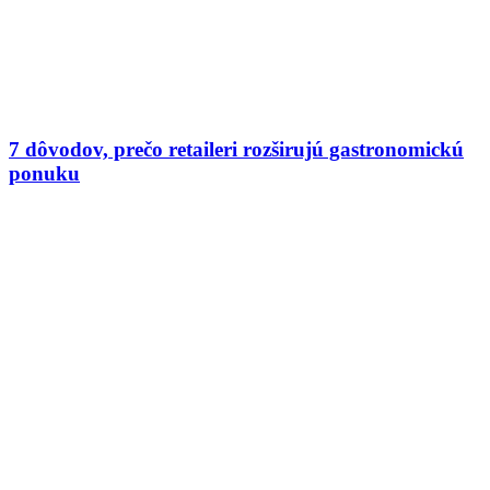
7 dôvodov, prečo retaileri rozširujú gastronomickú
ponuku