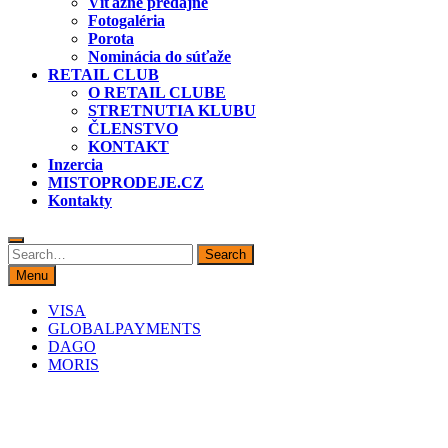
Víťazné predajne
Fotogaléria
Porota
Nominácia do súťaže
RETAIL CLUB
O RETAIL CLUBE
STRETNUTIA KLUBU
ČLENSTVO
KONTAKT
Inzercia
MISTOPRODEJE.CZ
Kontakty
Search
Search
for:
Menu
VISA
GLOBALPAYMENTS
DAGO
MORIS