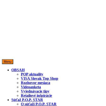
miestopredaja.sk
Miesto predaja
Menu
OBSAH
POP aktuality
VISA Slovak Top Shop
Rozhovor mesiaca
Videoanketa
Vyjednávacie tipy
Retailové inšpirácie
Súťaž P.O.P. STAR
O súťaži P.O.P. STAR