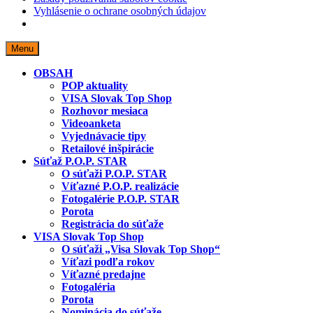
Vyhlásenie o ochrane osobných údajov
Skip
Menu
to
content
OBSAH
POP aktuality
VISA Slovak Top Shop
Rozhovor mesiaca
Videoanketa
Vyjednávacie tipy
Retailové inšpirácie
Súťaž P.O.P. STAR
O súťaži P.O.P. STAR
Víťazné P.O.P. realizácie
Fotogalérie P.O.P. STAR
Porota
Registrácia do súťaže
VISA Slovak Top Shop
O súťaži „Visa Slovak Top Shop“
Víťazi podľa rokov
Víťazné predajne
Fotogaléria
Porota
Nominácia do súťaže