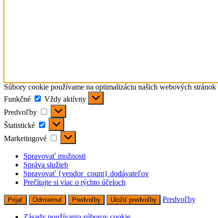
Súbory cookie používame na optimalizáciu našich webových stránok a
Funkčné
Funkčné
Vždy aktívny
Predvoľby
Predvoľby
Štatistické
Štatistické
Marketingové
Marketingové
Spravovať možnosti
Správa služieb
Spravovať {vendor_count} dodávateľov
Prečítajte si viac o týchto účeloch
Predvoľby
Prijať
Odmietnuť
Predvoľby
Uložiť predvoľby
Zásady používania súborov cookie