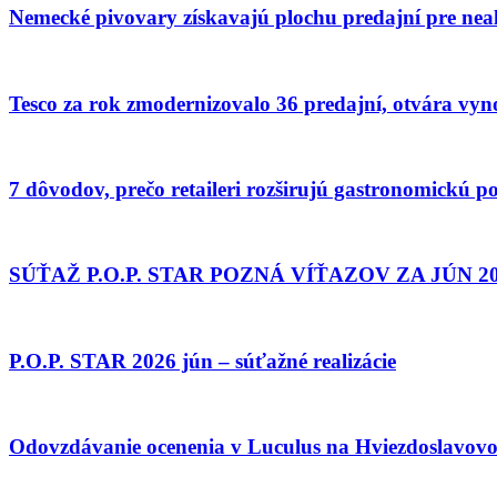
Nemecké pivovary získavajú plochu predajní pre nea
Tesco za rok zmodernizovalo 36 predajní, otvára v
7 dôvodov, prečo retaileri rozširujú gastronomickú 
SÚŤAŽ P.O.P. STAR POZNÁ VÍŤAZOV ZA JÚN 2
P.O.P. STAR 2026 jún – súťažné realizácie
Odovzdávanie ocenenia v Luculus na Hviezdoslavov