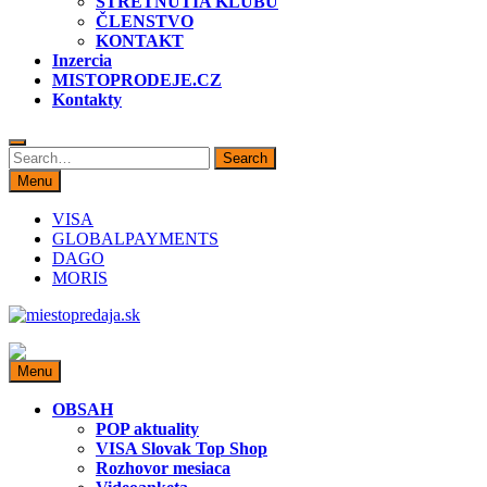
STRETNUTIA KLUBU
ČLENSTVO
KONTAKT
Inzercia
MISTOPRODEJE.CZ
Kontakty
Search
Search
for:
Menu
VISA
GLOBALPAYMENTS
DAGO
MORIS
miestopredaja.sk
Miesto predaja
Menu
OBSAH
POP aktuality
VISA Slovak Top Shop
Rozhovor mesiaca