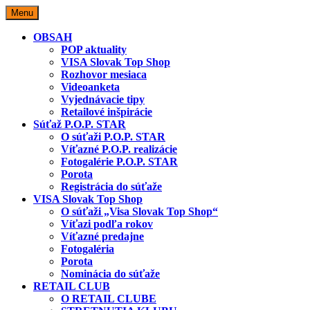
Skip
Menu
to
content
OBSAH
POP aktuality
VISA Slovak Top Shop
Rozhovor mesiaca
Videoanketa
Vyjednávacie tipy
Retailové inšpirácie
Súťaž P.O.P. STAR
O súťaži P.O.P. STAR
Víťazné P.O.P. realizácie
Fotogalérie P.O.P. STAR
Porota
Registrácia do súťaže
VISA Slovak Top Shop
O súťaži „Visa Slovak Top Shop“
Víťazi podľa rokov
Víťazné predajne
Fotogaléria
Porota
Nominácia do súťaže
RETAIL CLUB
O RETAIL CLUBE