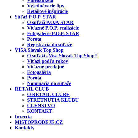
Videoanketa
Vyjednávacie tipy
Retailové inšpirácie
Súťaž P.O.P. STAR
O súťaži P.O.P. STAR
Víťazné P.O.P. realizácie
Fotogalérie P.O.P. STAR
Porota
Registrácia do súťaže
VISA Slovak Top Shop
O súťaži „Visa Slovak Top Shop“
Víťazi podľa rokov
Víťazné predajne
Fotogaléria
Porota
Nominácia do súťaže
RETAIL CLUB
O RETAIL CLUBE
STRETNUTIA KLUBU
ČLENSTVO
KONTAKT
Inzercia
MISTOPRODEJE.CZ
Kontakty