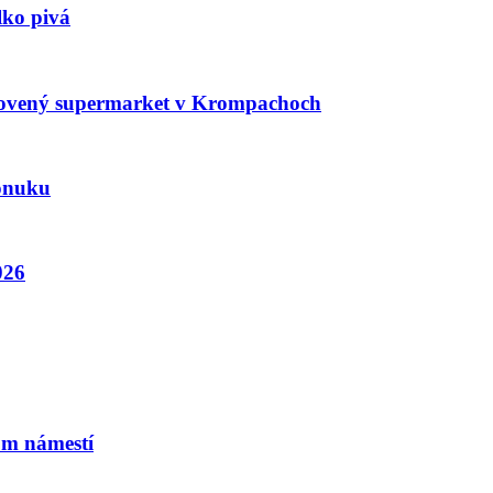
lko pivá
ynovený supermarket v Krompachoch
ponuku
026
om námestí