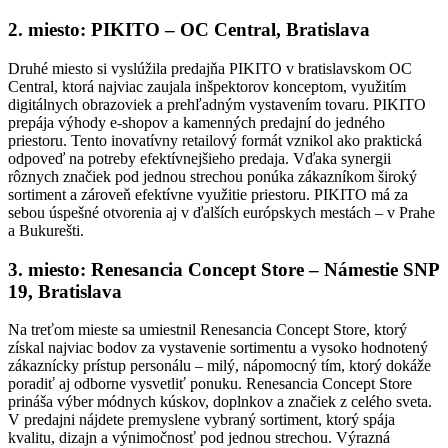
2. miesto: PIKITO – OC Central, Bratislava
Druhé miesto si vyslúžila predajňa PIKITO v bratislavskom OC
Central, ktorá najviac zaujala inšpektorov konceptom, využitím
digitálnych obrazoviek a prehľadným vystavením tovaru. PIKITO
prepája výhody e-shopov a kamenných predajní do jedného
priestoru. Tento inovatívny retailový formát vznikol ako praktická
odpoveď na potreby efektívnejšieho predaja. Vďaka synergii
rôznych značiek pod jednou strechou ponúka zákazníkom široký
sortiment a zároveň efektívne využitie priestoru. PIKITO má za
sebou úspešné otvorenia aj v ďalších európskych mestách – v Prahe
a Bukurešti.
3. miesto: Renesancia Concept Store – Námestie SNP
19, Bratislava
Na treťom mieste sa umiestnil Renesancia Concept Store, ktorý
získal najviac bodov za vystavenie sortimentu a vysoko hodnotený
zákaznícky prístup personálu – milý, nápomocný tím, ktorý dokáže
poradiť aj odborne vysvetliť ponuku. Renesancia Concept Store
prináša výber módnych kúskov, doplnkov a značiek z celého sveta.
V predajni nájdete premyslene vybraný sortiment, ktorý spája
kvalitu, dizajn a výnimočnosť pod jednou strechou. Výrazná