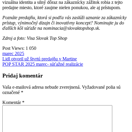
vizuálna identita a silný dôraz na zákaznícky zážitok robia z tejto
predajne miesto, ktoré zaujme nielen ponukou, ale aj prístupom.
Poznáte predajňu, ktorá si podľa vás zaslúži uznanie za zákaznícky
prístup, výnimočný dizajn či inovatívny koncept? Nominujte ju do
ďalších kôl súťaže na nominacia@slovaktopshop.sk.
Zdroj a foto: Visa Slovak Top Shop
Post Views:
1 050
marec 2025
Navigácia
Lidl otvoril už štvrtú predajňu v Martine
POP STAR 2025 marec- súťažné realizácie
v
článku
Pridaj komentár
Vaša e-mailová adresa nebude zverejnená.
Vyžadované polia sú
označené
*
Komentár
*