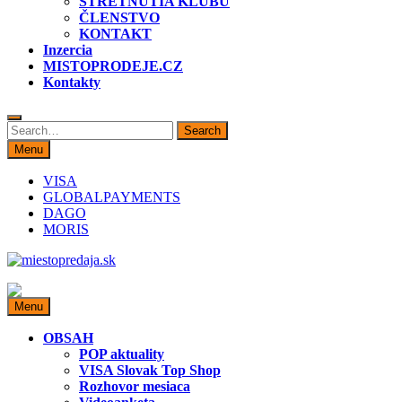
STRETNUTIA KLUBU
ČLENSTVO
KONTAKT
Inzercia
MISTOPRODEJE.CZ
Kontakty
Search
Search
for:
Menu
VISA
GLOBALPAYMENTS
DAGO
MORIS
miestopredaja.sk
Miesto predaja
Menu
OBSAH
POP aktuality
VISA Slovak Top Shop
Rozhovor mesiaca