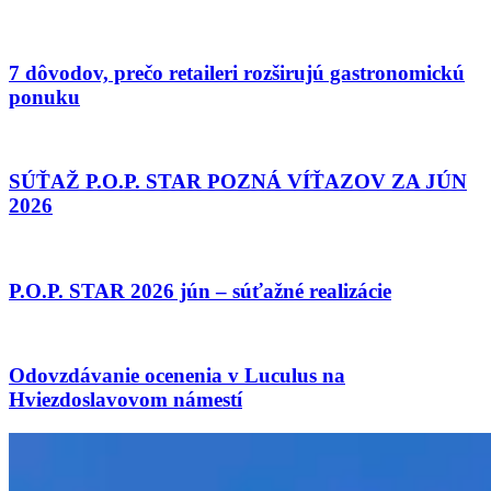
7 dôvodov, prečo retaileri rozširujú gastronomickú
ponuku
SÚŤAŽ P.O.P. STAR POZNÁ VÍŤAZOV ZA JÚN
2026
P.O.P. STAR 2026 jún – súťažné realizácie
Odovzdávanie ocenenia v Luculus na
Hviezdoslavovom námestí