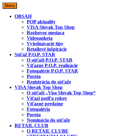
Skip
Menu
to
content
OBSAH
POP aktuality
VISA Slovak Top Shop
Rozhovor mesiaca
Videoanketa
Vyjednávacie tipy
Retailové inšpirácie
Súťaž P.O.P. STAR
O súťaži P.O.P. STAR
Víťazné P.O.P. realizácie
Fotogalérie P.O.P. STAR
Porota
Registrácia do súťaže
VISA Slovak Top Shop
O súťaži „Visa Slovak Top Shop“
Víťazi podľa rokov
Víťazné predajne
Fotogaléria
Porota
Nominácia do súťaže
RETAIL CLUB
O RETAIL CLUBE