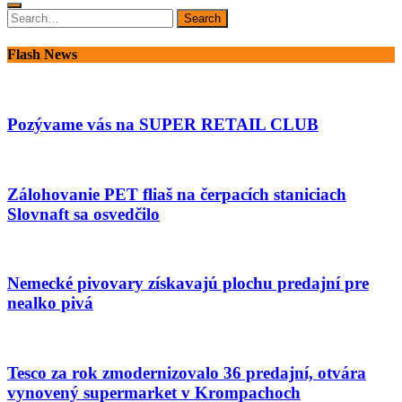
Search
Search
for:
Flash News
Pozývame vás na SUPER RETAIL CLUB
Zálohovanie PET fliaš na čerpacích staniciach
Slovnaft sa osvedčilo
Nemecké pivovary získavajú plochu predajní pre
nealko pivá
Tesco za rok zmodernizovalo 36 predajní, otvára
vynovený supermarket v Krompachoch