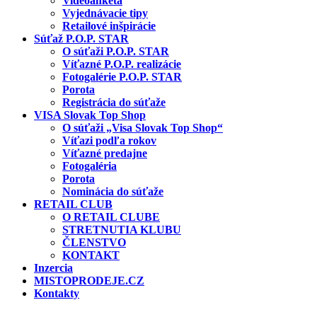
Videoanketa
Vyjednávacie tipy
Retailové inšpirácie
Súťaž P.O.P. STAR
O súťaži P.O.P. STAR
Víťazné P.O.P. realizácie
Fotogalérie P.O.P. STAR
Porota
Registrácia do súťaže
VISA Slovak Top Shop
O súťaži „Visa Slovak Top Shop“
Víťazi podľa rokov
Víťazné predajne
Fotogaléria
Porota
Nominácia do súťaže
RETAIL CLUB
O RETAIL CLUBE
STRETNUTIA KLUBU
ČLENSTVO
KONTAKT
Inzercia
MISTOPRODEJE.CZ
Kontakty