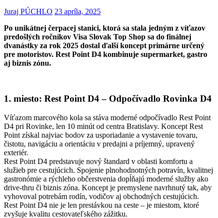
Juraj PÚCHLO
23 apríla, 2025
Po unikátnej čerpacej stanici, ktorá sa stala jedným z víťazov
predošlých ročníkov Visa Slovak Top Shop sa do finálnej
dvanástky za rok 2025 dostal ďalší koncept primárne určený
pre motoristov. Rest Point D4 kombinuje supermarket, gastro
aj biznis zónu.
1. miesto: Rest Point D4 – Odpočívadlo Rovinka D4
Víťazom marcového kola sa stáva moderné odpočívadlo Rest Point
D4 pri Rovinke, len 10 minút od centra Bratislavy. Koncept Rest
Point získal najviac bodov za usporiadanie a vystavenie tovaru,
čistotu, navigáciu a orientáciu v predajni a príjemný, upravený
exteriér.
Rest Point D4 predstavuje nový štandard v oblasti komfortu a
služieb pre cestujúcich. Spojenie plnohodnotných potravín, kvalitnej
gastronómie a rýchleho občerstvenia dopĺňajú moderné služby ako
drive-thru či biznis zóna. Koncept je premyslene navrhnutý tak, aby
vyhovoval potrebám rodín, vodičov aj obchodných cestujúcich.
Rest Point D4 nie je len prestávkou na ceste – je miestom, ktoré
zvyšuje kvalitu cestovateľského zážitku.