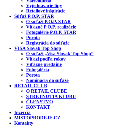
Videoanketa
Vyjednávacie tipy
Retailové inšpirácie
Súťaž P.O.P. STAR
O súťaži P.O.P. STAR
Víťazné P.O.P. realizácie
Fotogalérie P.O.P. STAR
Porota
Registrácia do súťaže
VISA Slovak Top Shop
O súťaži „Visa Slovak Top Shop“
Víťazi podľa rokov
Víťazné predajne
Fotogaléria
Porota
Nominácia do súťaže
RETAIL CLUB
O RETAIL CLUBE
STRETNUTIA KLUBU
ČLENSTVO
KONTAKT
Inzercia
MISTOPRODEJE.CZ
Kontakty