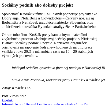
Sociálny podnik ako dcérsky projekt
Spoločnosť Krošlák v rámci CSR aktivít podporuje projekty ako
Dobrý anjel, Nota Bene a Clowndoctors – Červený nos, ale aj
florbalistky z Nemšovej, úradujúce majsterky Slovenska, plus
ambiciózneho nováčika Hyundai extraligy žien z Partizánskeho.
Okrem toho firma Krošlák prebytkami a inými materiálmi
z výrobného procesu zásobuje svoj dcérsky projekt v Nitrianskej
Blatnici: sociálny podnik Upcycle. Nezisková organizácia
orientovaná na zapojenie ľudí znevýhodnených na trhu práce
vznikla v roku 2021 a má ambíciu rastu na 15 – 20 stabilných
výrobných pracovníkov.
Jubilejnú sedačku vystavia vo firemnej predajni v Nitrianskej Bla
Zľava Amro Nogdalla, zakladateľ firmy František Krošlák a jeh
Zdroj: Krošlák s.r.o.
Post Views:
992
krošlák
Informácie o výživovej kvalite potravín na obale sú pre ľudí