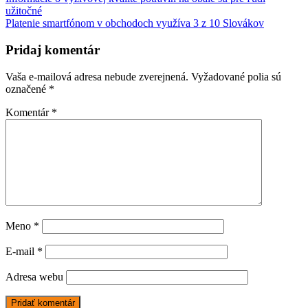
Navigácia
užitočné
v
Platenie smartfónom v obchodoch využíva 3 z 10 Slovákov
článku
Pridaj komentár
Vaša e-mailová adresa nebude zverejnená.
Vyžadované polia sú
označené
*
Komentár
*
Meno
*
E-mail
*
Adresa webu