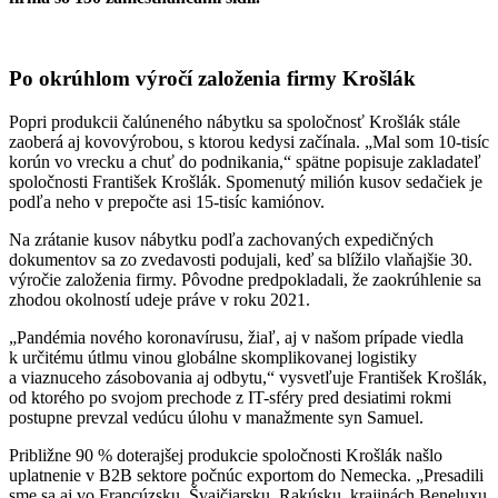
Po okrúhlom výročí založenia firmy Krošlák
Popri produkcii čalúneného nábytku sa spoločnosť Krošlák stále
zaoberá aj kovovýrobou, s ktorou kedysi začínala. „Mal som 10-tisíc
korún vo vrecku a chuť do podnikania,“ spätne popisuje zakladateľ
spoločnosti František Krošlák. Spomenutý milión kusov sedačiek je
podľa neho v prepočte asi 15-tisíc kamiónov.
Na zrátanie kusov nábytku podľa zachovaných expedičných
dokumentov sa zo zvedavosti podujali, keď sa blížilo vlaňajšie 30.
výročie založenia firmy. Pôvodne predpokladali, že zaokrúhlenie sa
zhodou okolností udeje práve v roku 2021.
„Pandémia nového koronavírusu, žiaľ, aj v našom prípade viedla
k určitému útlmu vinou globálne skomplikovanej logistiky
a viaznuceho zásobovania aj odbytu,“ vysvetľuje František Krošlák,
od ktorého po svojom prechode z IT-sféry pred desiatimi rokmi
postupne prevzal vedúcu úlohu v manažmente syn Samuel.
Približne 90 % doterajšej produkcie spoločnosti Krošlák našlo
uplatnenie v B2B sektore počnúc exportom do Nemecka. „Presadili
sme sa aj vo Francúzsku, Švajčiarsku, Rakúsku, krajinách Beneluxu