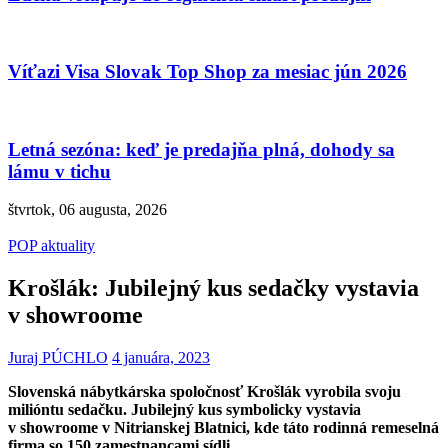
Víťazi Visa Slovak Top Shop za mesiac jún 2026
Letná sezóna: keď je predajňa plná, dohody sa
lámu v tichu
štvrtok, 06 augusta, 2026
POP aktuality
Krošlák: Jubilejný kus sedačky vystavia
v showroome
Juraj PÚCHLO
4 januára, 2023
Slovenská nábytkárska spoločnosť Krošlák vyrobila svoju
milióntu sedačku. Jubilejný kus symbolicky vystavia
v showroome v Nitrianskej Blatnici, kde táto rodinná remeselná
firma so 150 zamestnancami sídli.