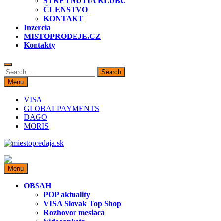
STRETNUTIA KLUBU
ČLENSTVO
KONTAKT
Inzercia
MISTOPRODEJE.CZ
Kontakty
Search
Search
for:
Menu
VISA
GLOBALPAYMENTS
DAGO
MORIS
miestopredaja.sk
Miesto predaja
Menu
OBSAH
POP aktuality
VISA Slovak Top Shop
Rozhovor mesiaca