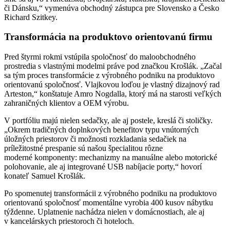
či Dánsku,“ vymenúva obchodný zástupca pre Slovensko a Česko
Richard Szitkey.
Transformácia na produktovo orientovanú firmu
Pred štyrmi rokmi vstúpila spoločnosť do maloobchodného
prostredia s vlastnými modelmi práve pod značkou Krošlák. „Začal
sa tým proces transformácie z výrobného podniku na produktovo
orientovanú spoločnosť. Vlajkovou loďou je vlastný dizajnový rad
Arteston,“ konštatuje Amro Nogdalla, ktorý má na starosti veľkých
zahraničných klientov a OEM výrobu.
V portfóliu majú nielen sedačky, ale aj postele, kreslá či stoličky.
„Okrem tradičných doplnkových benefitov typu vnútorných
úložných priestorov či možnosti rozkladania sedačiek na
príležitostné prespanie sú našou špecialitou rôzne
moderné komponenty: mechanizmy na manuálne alebo motorické
polohovanie, ale aj integrované USB nabíjacie porty,“ hovorí
konateľ Samuel Krošlák.
Po spomenutej transformácii z výrobného podniku na produktovo
orientovanú spoločnosť momentálne vyrobia 400 kusov nábytku
týždenne. Uplatnenie nachádza nielen v domácnostiach, ale aj
v kancelárskych priestoroch či hoteloch.