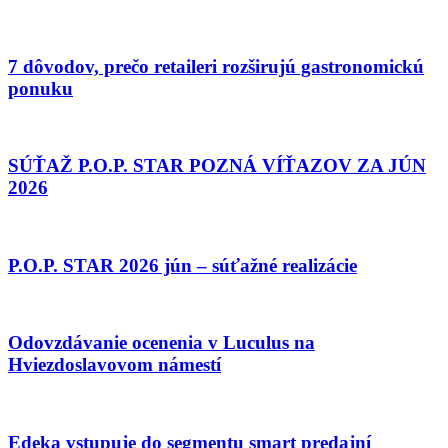
7 dôvodov, prečo retaileri rozširujú gastronomickú
ponuku
SÚŤAŽ P.O.P. STAR POZNÁ VÍŤAZOV ZA JÚN
2026
P.O.P. STAR 2026 jún – súťažné realizácie
Odovzdávanie ocenenia v Luculus na
Hviezdoslavovom námestí
Edeka vstupuje do segmentu smart predajní