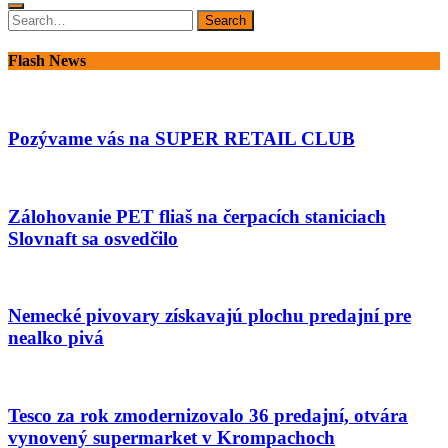
Search
Search
for:
Flash News
Pozývame vás na SUPER RETAIL CLUB
Zálohovanie PET fliaš na čerpacích staniciach
Slovnaft sa osvedčilo
Nemecké pivovary získavajú plochu predajní pre
nealko pivá
Tesco za rok zmodernizovalo 36 predajní, otvára
vynovený supermarket v Krompachoch