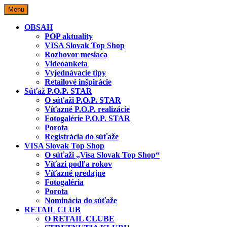
Skip
Menu
to
content
OBSAH
POP aktuality
VISA Slovak Top Shop
Rozhovor mesiaca
Videoanketa
Vyjednávacie tipy
Retailové inšpirácie
Súťaž P.O.P. STAR
O súťaži P.O.P. STAR
Víťazné P.O.P. realizácie
Fotogalérie P.O.P. STAR
Porota
Registrácia do súťaže
VISA Slovak Top Shop
O súťaži „Visa Slovak Top Shop“
Víťazi podľa rokov
Víťazné predajne
Fotogaléria
Porota
Nominácia do súťaže
RETAIL CLUB
O RETAIL CLUBE