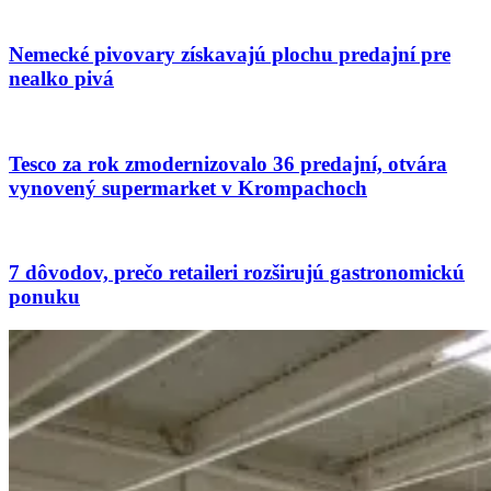
Nemecké pivovary získavajú plochu predajní pre
nealko pivá
Tesco za rok zmodernizovalo 36 predajní, otvára
vynovený supermarket v Krompachoch
7 dôvodov, prečo retaileri rozširujú gastronomickú
ponuku