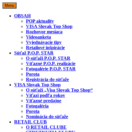
Skip
Menu
to
content
OBSAH
POP aktuality
VISA Slovak Top Shop
Rozhovor mesiaca
Videoanketa
Vyjednávacie tipy
Retailové inšpirácie
Súťaž P.O.P. STAR
O súťaži P.O.P. STAR
Víťazné P.O.P. realizácie
Fotogalérie P.O.P. STAR
Porota
Registrácia do súťaže
VISA Slovak Top Shop
O súťaži „Visa Slovak Top Shop“
Víťazi podľa rokov
Víťazné predajne
Fotogaléria
Porota
Nominácia do súťaže
RETAIL CLUB
O RETAIL CLUBE