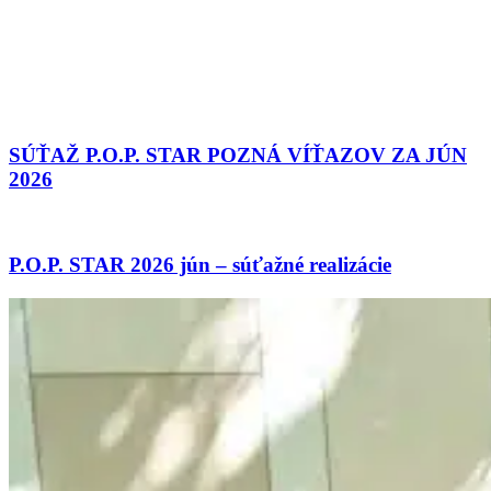
SÚŤAŽ P.O.P. STAR POZNÁ VÍŤAZOV ZA JÚN
2026
P.O.P. STAR 2026 jún – súťažné realizácie