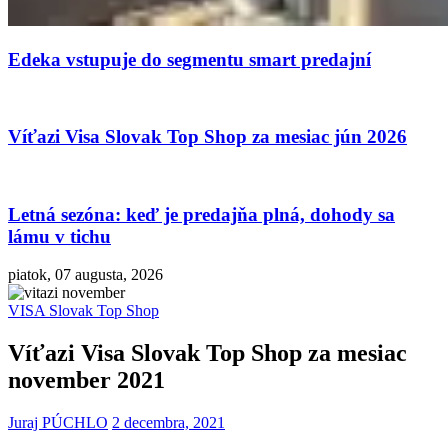
Edeka vstupuje do segmentu smart predajní
Víťazi Visa Slovak Top Shop za mesiac jún 2026
Letná sezóna: keď je predajňa plná, dohody sa
lámu v tichu
piatok, 07 augusta, 2026
VISA Slovak Top Shop
Víťazi Visa Slovak Top Shop za mesiac
november 2021
Juraj PÚCHLO
2 decembra, 2021