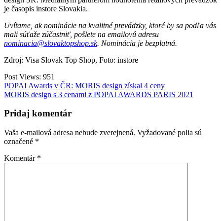
je časopis instore Slovakia.
Uvítame, ak nominácie na kvalitné prevádzky, ktoré by sa podľa vás
mali súťaže zúčastniť, pošlete na emailovú adresu
nominacia@slovaktopshop.sk
. Nominácia je bezplatná.
Zdroj: Visa Slovak Top Shop, Foto: instore
Post Views:
951
Navigácia
POPAI Awards v ČR: MORIS design získal 4 ceny
MORIS design s 3 cenami z POPAI AWARDS PARIS 2021
v
článku
Pridaj komentár
Vaša e-mailová adresa nebude zverejnená.
Vyžadované polia sú
označené
*
Komentár
*