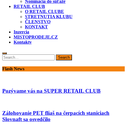
Nominácia do súťaže
RETAIL CLUB
O RETAIL CLUBE
STRETNUTIA KLUBU
ČLENSTVO
KONTAKT
Inzercia
MISTOPRODEJE.CZ
Kontakty
Search
Search
for:
Flash News
Pozývame vás na SUPER RETAIL CLUB
Zálohovanie PET fliaš na čerpacích staniciach
Slovnaft sa osvedčilo