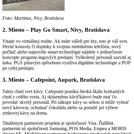
Foto: Martinus, Nivy, Bratislava
2. Miesto – Play Go Smart, Nivy, Bratislava
Vitajte vo virtuálnej realite. Ak máte vášeň pre hry, toto je váš svet.
Herné konzoly či doplnky k svojmu mobilnému telefónu, nový
počítač alebo najnovšie smart technológie nájdete v jedinečnom
koncepte progame-ingových predajní. Vyškolený personál zasvätí aj
laika. PGS pútavým spôsobom využíva digitálne technológie a POP
po celej predajni.
3. Miesto – Cafepoint, Aupark, Bratislava
Takto chutí svet kávy. Cafepoint ponúka širokú škálu horkastých
chutí z celého sveta. Aj skúsenému kávičkárovi bude mať čo
povedať skvelý personál. Pri nákupe kávy so sebou si môže vybrať
nový kávovar, ochutnať čokoládu alebo sa poradiť pri výbere
zrnkovej kávy na doma.
Titulárnym partnerom projektu je spoločnosť Visa. Ďalšími
partnermi sú spoločnosti Samsung, POS Media, Empea a MORIS
design SK. Mediálnym partnerom hodnotenia retailových prevádzok