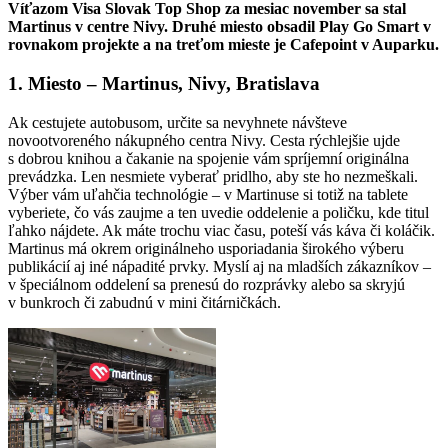
Víťazom Visa Slovak Top Shop za mesiac november sa stal
Martinus v centre Nivy. Druhé miesto obsadil Play Go Smart v
rovnakom projekte a na treťom mieste je Cafepoint v Auparku.
1. Miesto – Martinus, Nivy, Bratislava
Ak cestujete autobusom, určite sa nevyhnete návšteve
novootvoreného nákupného centra Nivy. Cesta rýchlejšie ujde
s dobrou knihou a čakanie na spojenie vám spríjemní originálna
prevádzka. Len nesmiete vyberať pridlho, aby ste ho nezmeškali.
Výber vám uľahčia technológie – v Martinuse si totiž na tablete
vyberiete, čo vás zaujme a ten uvedie oddelenie a poličku, kde titul
ľahko nájdete. Ak máte trochu viac času, poteší vás káva či koláčik.
Martinus má okrem originálneho usporiadania širokého výberu
publikácií aj iné nápadité prvky. Myslí aj na mladších zákazníkov –
v špeciálnom oddelení sa prenesú do rozprávky alebo sa skryjú
v bunkroch či zabudnú v mini čitárničkách.