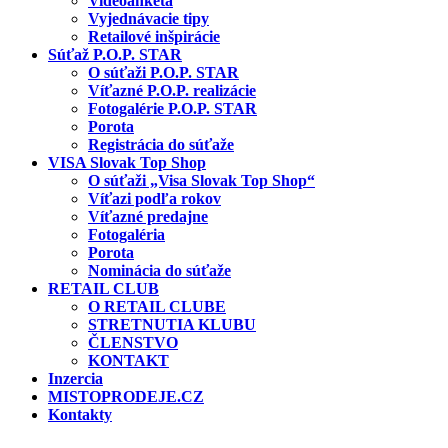
Videoanketa
Vyjednávacie tipy
Retailové inšpirácie
Súťaž P.O.P. STAR
O súťaži P.O.P. STAR
Víťazné P.O.P. realizácie
Fotogalérie P.O.P. STAR
Porota
Registrácia do súťaže
VISA Slovak Top Shop
O súťaži „Visa Slovak Top Shop“
Víťazi podľa rokov
Víťazné predajne
Fotogaléria
Porota
Nominácia do súťaže
RETAIL CLUB
O RETAIL CLUBE
STRETNUTIA KLUBU
ČLENSTVO
KONTAKT
Inzercia
MISTOPRODEJE.CZ
Kontakty