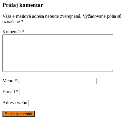
článku
Pridaj komentár
Vaša e-mailová adresa nebude zverejnená.
Vyžadované polia sú
označené
*
Komentár
*
Meno
*
E-mail
*
Adresa webu