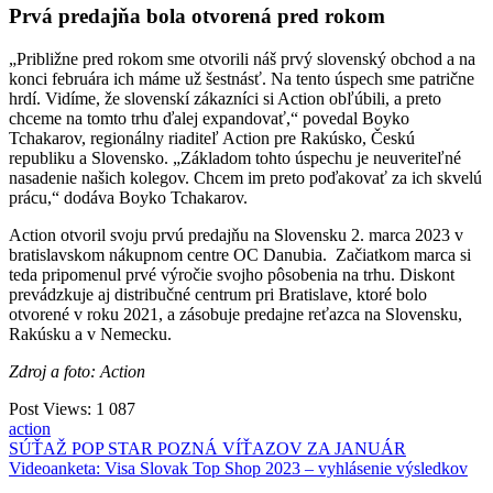
Prvá predajňa bola otvorená pred rokom
„Približne pred rokom sme otvorili náš prvý slovenský obchod a na
konci februára ich máme už šestnásť. Na tento úspech sme patrične
hrdí. Vidíme, že slovenskí zákazníci si Action obľúbili, a preto
chceme na tomto trhu ďalej expandovať,“ povedal Boyko
Tchakarov, regionálny riaditeľ Action pre Rakúsko, Českú
republiku a Slovensko. „Základom tohto úspechu je neuveriteľné
nasadenie našich kolegov. Chcem im preto poďakovať za ich skvelú
prácu,“ dodáva Boyko Tchakarov.
Action otvoril svoju prvú predajňu na Slovensku 2. marca 2023 v
bratislavskom nákupnom centre OC Danubia. Začiatkom marca si
teda pripomenul prvé výročie svojho pôsobenia na trhu. Diskont
prevádzkuje aj distribučné centrum pri Bratislave, ktoré bolo
otvorené v roku 2021, a zásobuje predajne reťazca na Slovensku,
Rakúsku a v Nemecku.
Zdroj a foto: Action
Post Views:
1 087
action
Navigácia
SÚŤAŽ POP STAR POZNÁ VÍŤAZOV ZA JANUÁR
Videoanketa: Visa Slovak Top Shop 2023 – vyhlásenie výsledkov
v