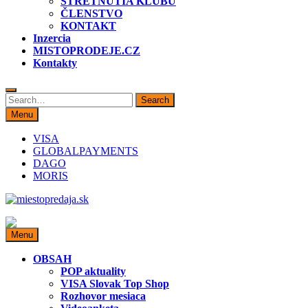
STRETNUTIA KLUBU
ČLENSTVO
KONTAKT
Inzercia
MISTOPRODEJE.CZ
Kontakty
Search
Search
for:
Menu
VISA
GLOBALPAYMENTS
DAGO
MORIS
miestopredaja.sk
Miesto predaja
Menu
OBSAH
POP aktuality
VISA Slovak Top Shop
Rozhovor mesiaca