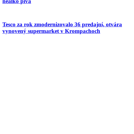
nealko pivá
Tesco za rok zmodernizovalo 36 predajní, otvára
vynovený supermarket v Krompachoch