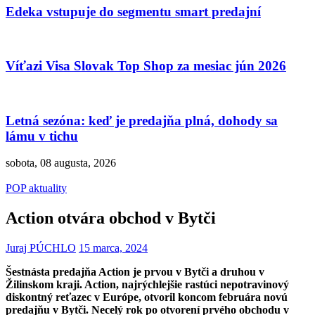
Edeka vstupuje do segmentu smart predajní
Víťazi Visa Slovak Top Shop za mesiac jún 2026
Letná sezóna: keď je predajňa plná, dohody sa
lámu v tichu
sobota, 08 augusta, 2026
POP aktuality
Action otvára obchod v Bytči
Juraj PÚCHLO
15 marca, 2024
Šestnásta predajňa Action je prvou v Bytči a druhou v
Žilinskom kraji. Action, najrýchlejšie rastúci nepotravinový
diskontný reťazec v Európe, otvoril koncom februára novú
predajňu v Bytči. Necelý rok po otvorení prvého obchodu v