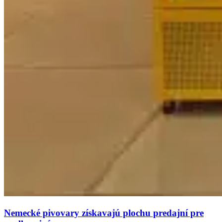
Nemecké pivovary získavajú plochu predajní pre