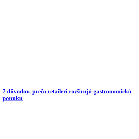
7 dôvodov, prečo retaileri rozširujú gastronomickú
ponuku