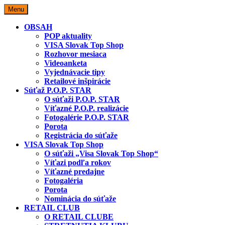
Skip
Menu
to
content
OBSAH
POP aktuality
VISA Slovak Top Shop
Rozhovor mesiaca
Videoanketa
Vyjednávacie tipy
Retailové inšpirácie
Súťaž P.O.P. STAR
O súťaži P.O.P. STAR
Víťazné P.O.P. realizácie
Fotogalérie P.O.P. STAR
Porota
Registrácia do súťaže
VISA Slovak Top Shop
O súťaži „Visa Slovak Top Shop“
Víťazi podľa rokov
Víťazné predajne
Fotogaléria
Porota
Nominácia do súťaže
RETAIL CLUB
O RETAIL CLUBE