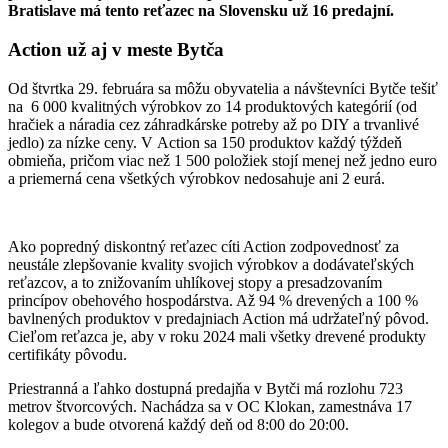
Bratislave má tento reťazec na Slovensku už 16 predajní.
Action už aj v meste Bytča
Od štvrtka 29. februára sa môžu obyvatelia a návštevníci Bytče tešiť
na 6 000 kvalitných výrobkov zo 14 produktových kategórií (od
hračiek a náradia cez záhradkárske potreby až po DIY a trvanlivé
jedlo) za nízke ceny. V Action sa 150 produktov každý týždeň
obmieňa, pričom viac než 1 500 položiek stojí menej než jedno euro
a priemerná cena všetkých výrobkov nedosahuje ani 2 eurá.
Ako popredný diskontný reťazec cíti Action zodpovednosť za
neustále zlepšovanie kvality svojich výrobkov a dodávateľských
reťazcov, a to znižovaním uhlíkovej stopy a presadzovaním
princípov obehového hospodárstva. Až 94 % drevených a 100 %
bavlnených produktov v predajniach Action má udržateľný pôvod.
Cieľom reťazca je, aby v roku 2024 mali všetky drevené produkty
certifikáty pôvodu.
Priestranná a ľahko dostupná predajňa v Bytči má rozlohu 723
metrov štvorcových. Nachádza sa v OC Klokan, zamestnáva 17
kolegov a bude otvorená každý deň od 8:00 do 20:00.