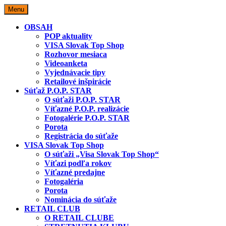
Skip
Menu
to
content
OBSAH
POP aktuality
VISA Slovak Top Shop
Rozhovor mesiaca
Videoanketa
Vyjednávacie tipy
Retailové inšpirácie
Súťaž P.O.P. STAR
O súťaži P.O.P. STAR
Víťazné P.O.P. realizácie
Fotogalérie P.O.P. STAR
Porota
Registrácia do súťaže
VISA Slovak Top Shop
O súťaži „Visa Slovak Top Shop“
Víťazi podľa rokov
Víťazné predajne
Fotogaléria
Porota
Nominácia do súťaže
RETAIL CLUB
O RETAIL CLUBE