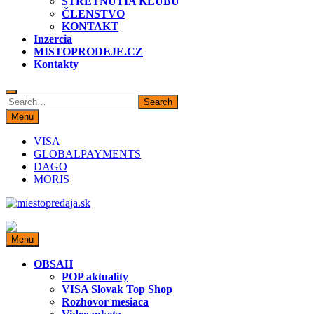
STRETNUTIA KLUBU
ČLENSTVO
KONTAKT
Inzercia
MISTOPRODEJE.CZ
Kontakty
Search
Search
for:
Menu
VISA
GLOBALPAYMENTS
DAGO
MORIS
miestopredaja.sk
Miesto predaja
Menu
OBSAH
POP aktuality
VISA Slovak Top Shop
Rozhovor mesiaca