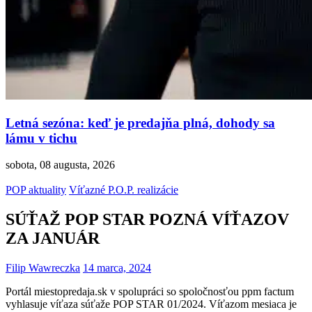
Letná sezóna: keď je predajňa plná, dohody sa
lámu v tichu
sobota, 08 augusta, 2026
POP aktuality
Víťazné P.O.P. realizácie
SÚŤAŽ POP STAR POZNÁ VÍŤAZOV
ZA JANUÁR
Filip Wawreczka
14 marca, 2024
Portál miestopredaja.sk v spolupráci so spoločnosťou ppm factum
vyhlasuje víťaza súťaže POP STAR 01/2024. Víťazom mesiaca je