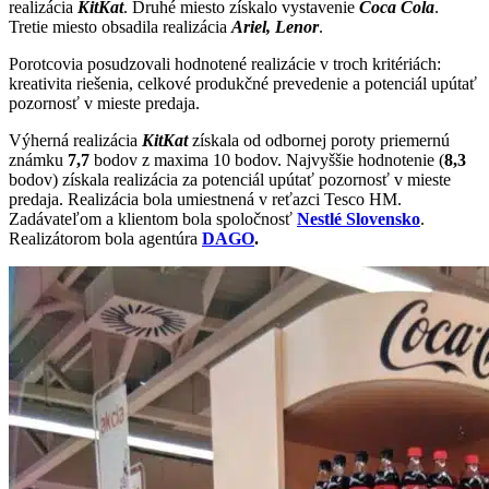
realizácia
KitKat
. Druhé miesto získalo vystavenie
Coca Cola
.
Tretie miesto obsadila realizácia
Ariel, Lenor
.
Porotcovia posudzovali hodnotené realizácie v troch kritériách:
kreativita riešenia, celkové produkčné prevedenie a potenciál upútať
pozornosť v mieste predaja.
Výherná realizácia
KitKat
získala od odbornej poroty priemernú
známku
7,7
bodov z maxima 10 bodov. Najvyššie hodnotenie (
8,3
bodov) získala realizácia za potenciál upútať pozornosť v mieste
predaja. Realizácia bola umiestnená v reťazci Tesco HM.
Zadávateľom a klientom bola spoločnosť
Nestlé Slovensko
.
Realizátorom bola agentúra
DAGO
.