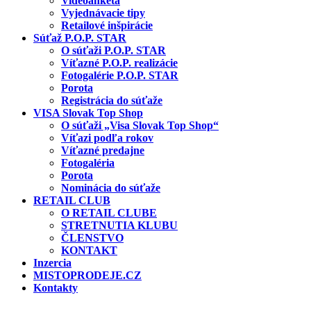
Videoanketa
Vyjednávacie tipy
Retailové inšpirácie
Súťaž P.O.P. STAR
O súťaži P.O.P. STAR
Víťazné P.O.P. realizácie
Fotogalérie P.O.P. STAR
Porota
Registrácia do súťaže
VISA Slovak Top Shop
O súťaži „Visa Slovak Top Shop“
Víťazi podľa rokov
Víťazné predajne
Fotogaléria
Porota
Nominácia do súťaže
RETAIL CLUB
O RETAIL CLUBE
STRETNUTIA KLUBU
ČLENSTVO
KONTAKT
Inzercia
MISTOPRODEJE.CZ
Kontakty