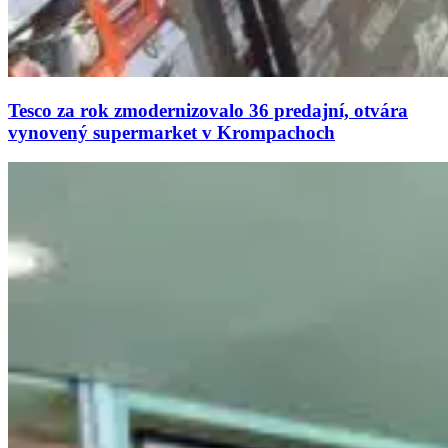
Tesco za rok zmodernizovalo 36 predajní, otvára
vynovený supermarket v Krompachoch