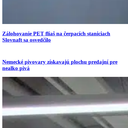
Zálohovanie PET fliaš na čerpacích staniciach
Slovnaft sa osvedčilo
Nemecké pivovary získavajú plochu predajní pre
nealko pivá