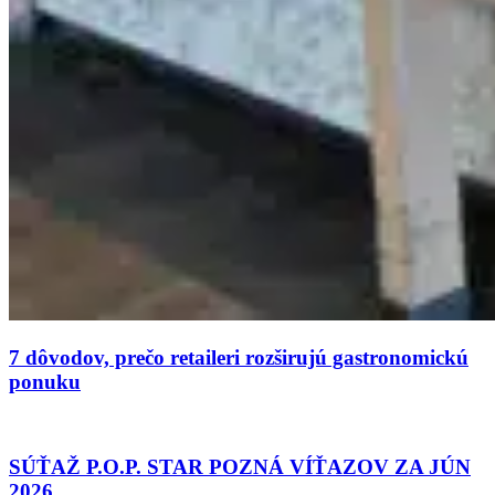
7 dôvodov, prečo retaileri rozširujú gastronomickú
ponuku
SÚŤAŽ P.O.P. STAR POZNÁ VÍŤAZOV ZA JÚN
2026