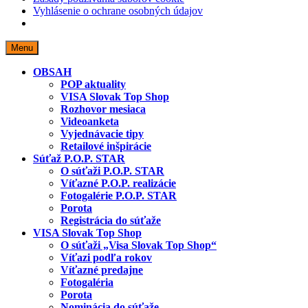
Vyhlásenie o ochrane osobných údajov
Skip
Menu
to
content
OBSAH
POP aktuality
VISA Slovak Top Shop
Rozhovor mesiaca
Videoanketa
Vyjednávacie tipy
Retailové inšpirácie
Súťaž P.O.P. STAR
O súťaži P.O.P. STAR
Víťazné P.O.P. realizácie
Fotogalérie P.O.P. STAR
Porota
Registrácia do súťaže
VISA Slovak Top Shop
O súťaži „Visa Slovak Top Shop“
Víťazi podľa rokov
Víťazné predajne
Fotogaléria
Porota
Nominácia do súťaže