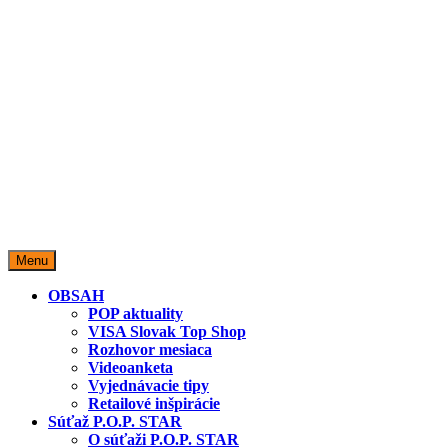
miestopredaja.sk
Miesto predaja
Menu
OBSAH
POP aktuality
VISA Slovak Top Shop
Rozhovor mesiaca
Videoanketa
Vyjednávacie tipy
Retailové inšpirácie
Súťaž P.O.P. STAR
O súťaži P.O.P. STAR