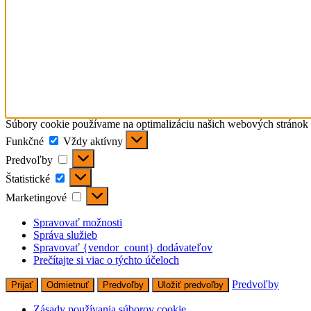
Súbory cookie používame na optimalizáciu našich webových stránok a
Funkčné
Funkčné
Vždy aktívny
Predvoľby
Predvoľby
Štatistické
Štatistické
Marketingové
Marketingové
Spravovať možnosti
Správa služieb
Spravovať {vendor_count} dodávateľov
Prečítajte si viac o týchto účeloch
Predvoľby
Prijať
Odmietnuť
Predvoľby
Uložiť predvoľby
Zásady používania súborov cookie