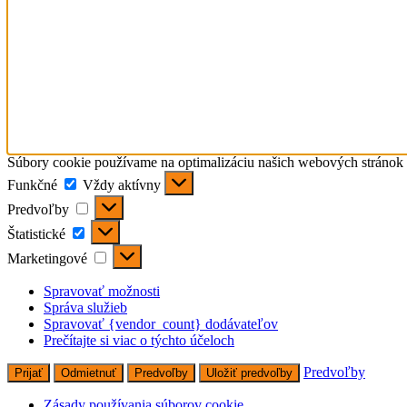
Súbory cookie používame na optimalizáciu našich webových stránok a
Funkčné
Funkčné
Vždy aktívny
Predvoľby
Predvoľby
Štatistické
Štatistické
Marketingové
Marketingové
Spravovať možnosti
Správa služieb
Spravovať {vendor_count} dodávateľov
Prečítajte si viac o týchto účeloch
Predvoľby
Prijať
Odmietnuť
Predvoľby
Uložiť predvoľby
Zásady používania súborov cookie