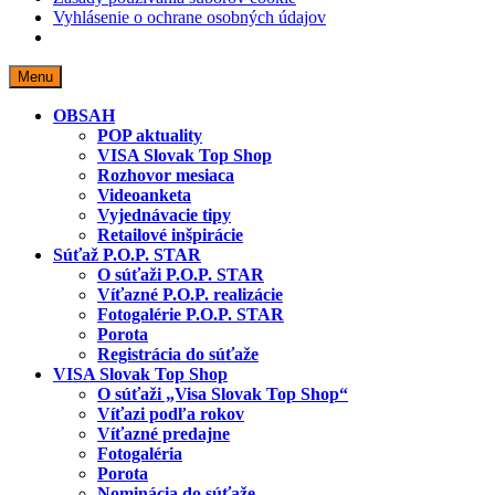
Vyhlásenie o ochrane osobných údajov
Skip
Menu
to
content
OBSAH
POP aktuality
VISA Slovak Top Shop
Rozhovor mesiaca
Videoanketa
Vyjednávacie tipy
Retailové inšpirácie
Súťaž P.O.P. STAR
O súťaži P.O.P. STAR
Víťazné P.O.P. realizácie
Fotogalérie P.O.P. STAR
Porota
Registrácia do súťaže
VISA Slovak Top Shop
O súťaži „Visa Slovak Top Shop“
Víťazi podľa rokov
Víťazné predajne
Fotogaléria
Porota
Nominácia do súťaže