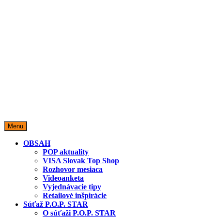
miestopredaja.sk
Miesto predaja
Menu
OBSAH
POP aktuality
VISA Slovak Top Shop
Rozhovor mesiaca
Videoanketa
Vyjednávacie tipy
Retailové inšpirácie
Súťaž P.O.P. STAR
O súťaži P.O.P. STAR