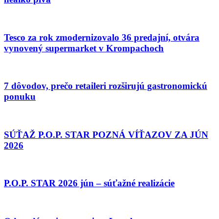
Tesco za rok zmodernizovalo 36 predajní, otvára
vynovený supermarket v Krompachoch
7 dôvodov, prečo retaileri rozširujú gastronomickú
ponuku
SÚŤAŽ P.O.P. STAR POZNÁ VÍŤAZOV ZA JÚN
2026
P.O.P. STAR 2026 jún – súťažné realizácie