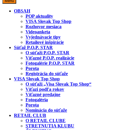
Miesto predaja
Menu
OBSAH
POP aktuality
VISA Slovak Top Shop
Rozhovor mesiaca
Videoanketa
Vyjednávacie tipy
Retailové inšpirácie
Súťaž P.O.P. STAR
O súťaži P.O.P. STAR
Víťazné P.O.P. realizácie
Fotogalérie P.O.P. STAR
Porota
Registrácia do súťaže
VISA Slovak Top Shop
O súťaži „Visa Slovak Top Shop“
Víťazi podľa rokov
Víťazné predajne
Fotogaléria
Porota
Nominácia do súťaže
RETAIL CLUB
O RETAIL CLUBE
STRETNUTIA KLUBU