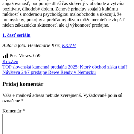
angažovanosť, podporuje dlhší čas strávený v obchode a vytvára
pozitívny, dlhodobý dojem. Zenové princípy spájajú kultúrnu
múdrosť s modernou psychológiou maloobchodu a ukazujú, že
premyslený, pokojný a prehľadný dizajn môže merateľne zlepšiť
nielen zákaznícku skúsenosť, ale aj výkonnosť predajne.
1. časť seriálu
Autor a foto: Heidemarie Kriz,
KRIZH
Post Views:
659
Kriz
Zen
Navigácia
TOP slovenská kamenná predajňa 2025: Ktorý obchod získa titul?
Návšteva 24/7 predajne Rewe Ready v Nemecku
v
článku
Pridaj komentár
Vaša e-mailová adresa nebude zverejnená.
Vyžadované polia sú
označené
*
Komentár
*