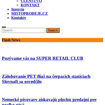
ČLENSTVO
KONTAKT
Inzercia
MISTOPRODEJE.CZ
Kontakty
Search
Search
for:
Flash News
Pozývame vás na SUPER RETAIL CLUB
Zálohovanie PET fliaš na čerpacích staniciach
Slovnaft sa osvedčilo
Nemecké pivovary získavajú plochu predajní pre
nealko pivá