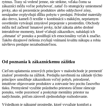
rytmus. Trasy sú vedené jemne, nie striktne, vďaka čomu sa
zákazníci môžu voľne pohybovať, zatiaľ čo strategicky umiestnené
prvky, ako sú prezentácie produktov alebo oddychové zóny,
nenápadne ovplyvňujú dĺžku pobytu v predajni. Prírodné materiály
ako drevo, kameň či textílie v kombinácii s mäkkým, nepriamym
osvetlením vytvárajú zmyslové prepojenie s prostredím. Obchody
môžu tiež začleniť hmatové prvky, tiché zákutia alebo drobné
interaktívne momenty, ktoré vťahujú zákazníkov, nabádajú ich
„ohmatať si“ ponuku a posilňujú ich emocionálny vzťah k značke.
Takéto dizajnové riešenia zvyšujú vnímanú kvalitu nákupu a robia
návštevu predajne nezabudnuteľnou.
Od poznania k zákazníckemu zážitku
Cieľom uplatnenia zenových princípov v maloobchode je premeniť
znalosť prostredia na zážitok. Predajňa navrhnutá na základe týchto
princípov umožňuje zákazníkom voľný pohyb, prirodzené,
intuitívne objavovanie produktov a zotrvanie bez pocitu časového
tlaku. Premyslené využitie prázdneho priestoru účinne rámcuje
ponuku, vedie pozornosť a poskytuje mentálny priestor na
nadýchnutie, pričom zároveň zjednodušuje rozhodovanie.
Výsledkom je nákupné prostredie, ktoré vyvažuje komfort a