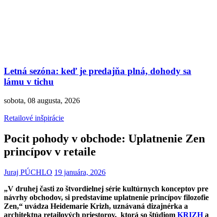
Letná sezóna: keď je predajňa plná, dohody sa
lámu v tichu
sobota, 08 augusta, 2026
Retailové inšpirácie
Pocit pohody v obchode: Uplatnenie Zen
princípov v retaile
Juraj PÚCHLO
19 januára, 2026
„V druhej časti zo štvordielnej série kultúrnych konceptov pre
návrhy obchodov, si predstavíme uplatnenie princípov filozofie
Zen,“ uvádza Heidemarie Krizh, uznávaná dizajnérka a
architektna retailových priestorov, ktorá so štúdiom
KRIZH
a