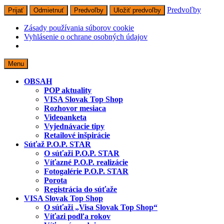
Predvoľby
Prijať
Odmietnuť
Predvoľby
Uložiť predvoľby
Zásady používania súborov cookie
Vyhlásenie o ochrane osobných údajov
Skip
Menu
to
content
OBSAH
POP aktuality
VISA Slovak Top Shop
Rozhovor mesiaca
Videoanketa
Vyjednávacie tipy
Retailové inšpirácie
Súťaž P.O.P. STAR
O súťaži P.O.P. STAR
Víťazné P.O.P. realizácie
Fotogalérie P.O.P. STAR
Porota
Registrácia do súťaže
VISA Slovak Top Shop
O súťaži „Visa Slovak Top Shop“
Víťazi podľa rokov