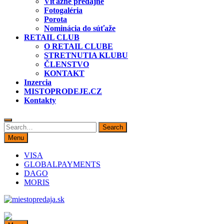
Víťazné predajne
Fotogaléria
Porota
Nominácia do súťaže
RETAIL CLUB
O RETAIL CLUBE
STRETNUTIA KLUBU
ČLENSTVO
KONTAKT
Inzercia
MISTOPRODEJE.CZ
Kontakty
Search
Search
for:
Menu
VISA
GLOBALPAYMENTS
DAGO
MORIS
miestopredaja.sk