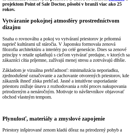
projektom Point of Sale Doctor, pôsobí v branži viac ako 25
rokov.
Vytváranie pokojnej atmosféry prostredníctvom
dizajnu
Snaha o rovnováhu a pokoj vo vytváraní priestorov je prítomná
naprieč kultúrami už stáročia. V Japonsku formovala zenová
filozofia architektúru a interiéry po celé generácie. Dnes sa zenové
princípy v retaile uplatňujú s cieľom vytvárať predajne, v ktorých sa
zákazníci cítia príjemne, zažívajú menej stresu a zotrvávajú dlhšie.
Základom je vizuálna prehľadnosť: minimalizácia neporiadku,
zjednodušené označovanie a zachovanie otvorených priestorov, kde
zákazník ihneď získa prehľad. Jasné a intuitívne usporiadanie
priestoru znižuje únavu z rozhodovania a robí proces nakupovania
prirodzeným a nenáročným. Motivuje to návštevníkov objavovať
obchod vlastným tempom.
Plynulosť, materiály a zmyslové zapojenie
Priestory inšpirované zenom kladú dôraz na prirodzený pohyb a