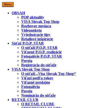
Skip
Menu
to
content
OBSAH
POP aktuality
VISA Slovak Top Shop
Rozhovor mesiaca
Videoanketa
Vyjednávacie tipy
Retailové inšpirácie
Súťaž P.O.P. STAR
O súťaži P.O.P. STAR
Víťazné P.O.P. realizácie
Fotogalérie P.O.P. STAR
Porota
Registrácia do súťaže
VISA Slovak Top Shop
O súťaži „Visa Slovak Top Shop“
Víťazi podľa rokov
Víťazné predajne
Fotogaléria
Porota
Nominácia do súťaže
RETAIL CLUB
O RETAIL CLUBE