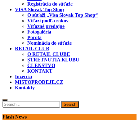
Registrácia do súťaže
VISA Slovak Top Shop
O súťaži „Visa Slovak Top Shop“
Víťazi podľa rokov
Víťazné predajne
Fotogaléria
Porota
Nominácia do súťaže
RETAIL CLUB
O RETAIL CLUBE
STRETNUTIA KLUBU
ČLENSTVO
KONTAKT
Inzercia
MISTOPRODEJE.CZ
Kontakty
Search
Search
for:
Flash News