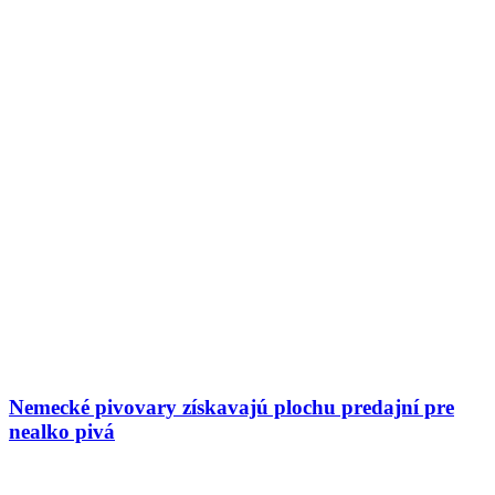
Nemecké pivovary získavajú plochu predajní pre
nealko pivá