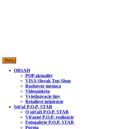
miestopredaja.sk
Miesto predaja
Menu
OBSAH
POP aktuality
VISA Slovak Top Shop
Rozhovor mesiaca
Videoanketa
Vyjednávacie tipy
Retailové inšpirácie
Súťaž P.O.P. STAR
O súťaži P.O.P. STAR
Víťazné P.O.P. realizácie
Fotogalérie P.O.P. STAR
Porota