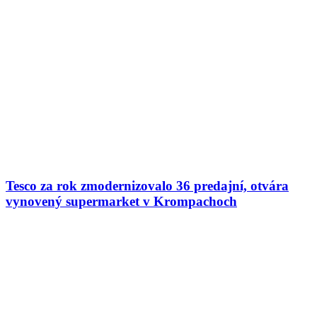
Tesco za rok zmodernizovalo 36 predajní, otvára
vynovený supermarket v Krompachoch