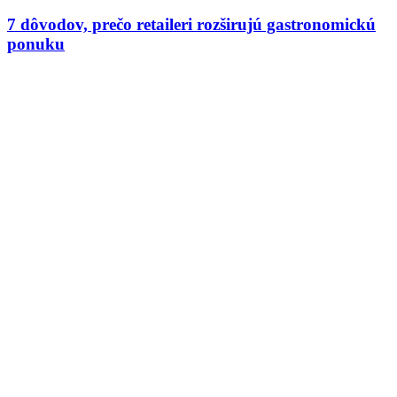
7 dôvodov, prečo retaileri rozširujú gastronomickú
ponuku