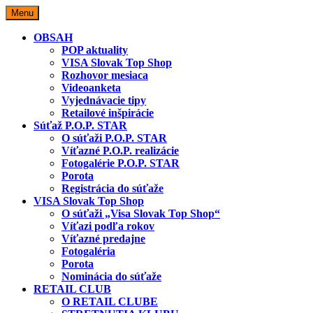
Skip
Menu
to
content
OBSAH
POP aktuality
VISA Slovak Top Shop
Rozhovor mesiaca
Videoanketa
Vyjednávacie tipy
Retailové inšpirácie
Súťaž P.O.P. STAR
O súťaži P.O.P. STAR
Víťazné P.O.P. realizácie
Fotogalérie P.O.P. STAR
Porota
Registrácia do súťaže
VISA Slovak Top Shop
O súťaži „Visa Slovak Top Shop“
Víťazi podľa rokov
Víťazné predajne
Fotogaléria
Porota
Nominácia do súťaže
RETAIL CLUB
O RETAIL CLUBE