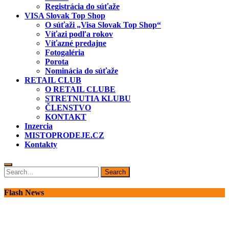
Registrácia do súťaže
VISA Slovak Top Shop
O súťaži „Visa Slovak Top Shop“
Víťazi podľa rokov
Víťazné predajne
Fotogaléria
Porota
Nominácia do súťaže
RETAIL CLUB
O RETAIL CLUBE
STRETNUTIA KLUBU
ČLENSTVO
KONTAKT
Inzercia
MISTOPRODEJE.CZ
Kontakty
Search
Search
for:
Flash News