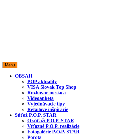
miestopredaja.sk
Miesto predaja
Menu
OBSAH
POP aktuality
VISA Slovak Top Shop
Rozhovor mesiaca
Videoanketa
Vyjednávacie tipy
Retailové inšpirácie
Súťaž P.O.P. STAR
O súťaži P.O.P. STAR
Víťazné P.O.P. realizácie
Fotogalérie P.O.P. STAR
Porota