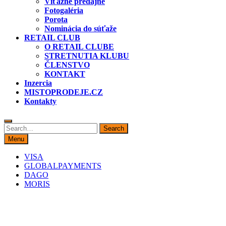
Víťazné predajne
Fotogaléria
Porota
Nominácia do súťaže
RETAIL CLUB
O RETAIL CLUBE
STRETNUTIA KLUBU
ČLENSTVO
KONTAKT
Inzercia
MISTOPRODEJE.CZ
Kontakty
Search
Search
for:
Menu
VISA
GLOBALPAYMENTS
DAGO
MORIS