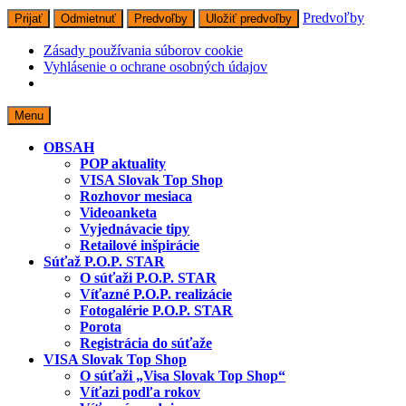
Predvoľby
Prijať
Odmietnuť
Predvoľby
Uložiť predvoľby
Zásady používania súborov cookie
Vyhlásenie o ochrane osobných údajov
Skip
Menu
to
content
OBSAH
POP aktuality
VISA Slovak Top Shop
Rozhovor mesiaca
Videoanketa
Vyjednávacie tipy
Retailové inšpirácie
Súťaž P.O.P. STAR
O súťaži P.O.P. STAR
Víťazné P.O.P. realizácie
Fotogalérie P.O.P. STAR
Porota
Registrácia do súťaže
VISA Slovak Top Shop
O súťaži „Visa Slovak Top Shop“
Víťazi podľa rokov