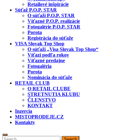
Retailové inšpirácie
Súťaž P.O.P. STAR
O súťaži P.O.P. STAR
Víťazné P.O.P. realizácie
Fotogalérie P.O.P. STAR
Porota
Registrácia do súťaže
VISA Slovak Top Shop
O súťaži „Visa Slovak Top Shop“
Víťazi podľa rokov
Víťazné predajne
Fotogaléria
Porota
Nominácia do súťaže
RETAIL CLUB
O RETAIL CLUBE
STRETNUTIA KLUBU
ČLENSTVO
KONTAKT
Inzercia
MISTOPRODEJE.CZ
Kontakty
Search
Search