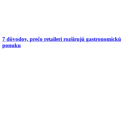
7 dôvodov, prečo retaileri rozširujú gastronomickú
ponuku