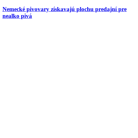
Nemecké pivovary získavajú plochu predajní pre
nealko pivá