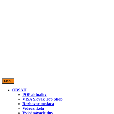
miestopredaja.sk
Miesto predaja
Menu
OBSAH
POP aktuality
VISA Slovak Top Shop
Rozhovor mesiaca
Videoanketa
Vyjednávacie tipy