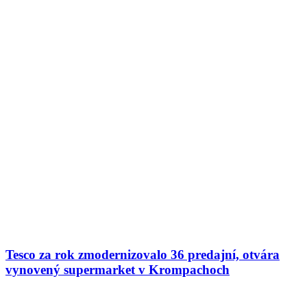
Tesco za rok zmodernizovalo 36 predajní, otvára
vynovený supermarket v Krompachoch