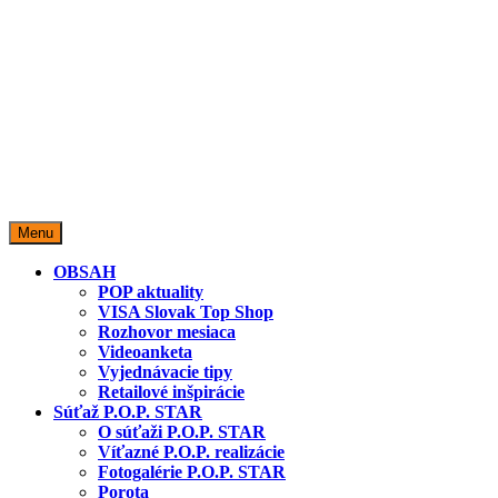
miestopredaja.sk
Miesto predaja
Menu
OBSAH
POP aktuality
VISA Slovak Top Shop
Rozhovor mesiaca
Videoanketa
Vyjednávacie tipy
Retailové inšpirácie
Súťaž P.O.P. STAR
O súťaži P.O.P. STAR
Víťazné P.O.P. realizácie
Fotogalérie P.O.P. STAR
Porota