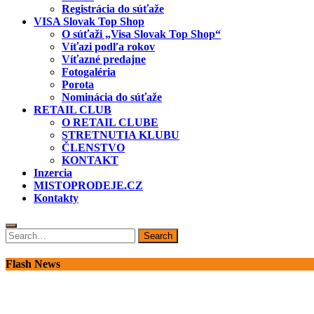
Registrácia do súťaže
VISA Slovak Top Shop
O súťaži „Visa Slovak Top Shop“
Víťazi podľa rokov
Víťazné predajne
Fotogaléria
Porota
Nominácia do súťaže
RETAIL CLUB
O RETAIL CLUBE
STRETNUTIA KLUBU
ČLENSTVO
KONTAKT
Inzercia
MISTOPRODEJE.CZ
Kontakty
Search
Search
for:
Flash News