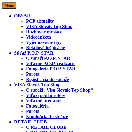
Skip
Menu
to
content
OBSAH
POP aktuality
VISA Slovak Top Shop
Rozhovor mesiaca
Videoanketa
Vyjednávacie tipy
Retailové inšpirácie
Súťaž P.O.P. STAR
O súťaži P.O.P. STAR
Víťazné P.O.P. realizácie
Fotogalérie P.O.P. STAR
Porota
Registrácia do súťaže
VISA Slovak Top Shop
O súťaži „Visa Slovak Top Shop“
Víťazi podľa rokov
Víťazné predajne
Fotogaléria
Porota
Nominácia do súťaže
RETAIL CLUB
O RETAIL CLUBE