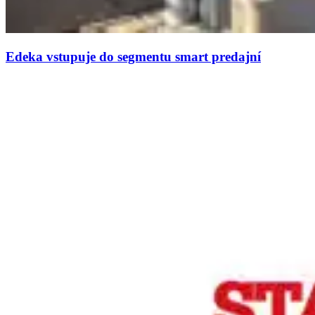
Edeka vstupuje do segmentu smart predajní