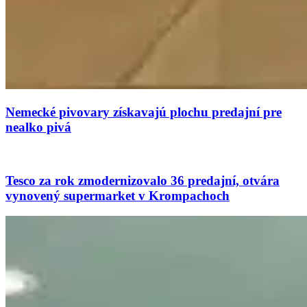
Nemecké pivovary získavajú plochu predajní pre
nealko pivá
Tesco za rok zmodernizovalo 36 predajní, otvára
vynovený supermarket v Krompachoch