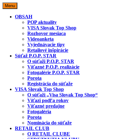
Skip
Menu
to
content
OBSAH
POP aktuality
VISA Slovak Top Shop
Rozhovor mesiaca
Videoanketa
Vyjednávacie tipy
Retailové inšpirácie
Súťaž P.O.P. STAR
O súťaži P.O.P. STAR
Víťazné P.O.P. realizácie
Fotogalérie P.O.P. STAR
Porota
Registrácia do súťaže
VISA Slovak Top Shop
O súťaži „Visa Slovak Top Shop“
Víťazi podľa rokov
Víťazné predajne
Fotogaléria
Porota
Nominácia do súťaže
RETAIL CLUB
O RETAIL CLUBE