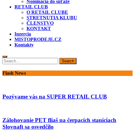
Nominácia do súťaže
RETAIL CLUB
O RETAIL CLUBE
STRETNUTIA KLUBU
ČLENSTVO
KONTAKT
Inzercia
MISTOPRODEJE.CZ
Kontakty
Search
Search
for:
Flash News
Pozývame vás na SUPER RETAIL CLUB
Zálohovanie PET fliaš na čerpacích staniciach
Slovnaft sa osvedčilo