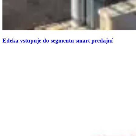
Edeka vstupuje do segmentu smart predajní