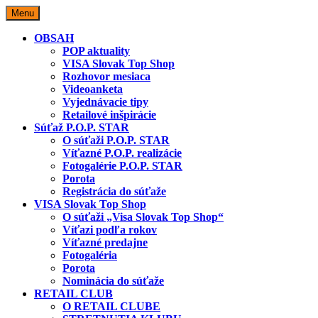
Skip
Menu
to
content
OBSAH
POP aktuality
VISA Slovak Top Shop
Rozhovor mesiaca
Videoanketa
Vyjednávacie tipy
Retailové inšpirácie
Súťaž P.O.P. STAR
O súťaži P.O.P. STAR
Víťazné P.O.P. realizácie
Fotogalérie P.O.P. STAR
Porota
Registrácia do súťaže
VISA Slovak Top Shop
O súťaži „Visa Slovak Top Shop“
Víťazi podľa rokov
Víťazné predajne
Fotogaléria
Porota
Nominácia do súťaže
RETAIL CLUB
O RETAIL CLUBE