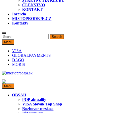
STRETNUTIA KLUBU
ČLENSTVO
KONTAKT
Inzercia
MISTOPRODEJE.CZ
Kontakty
Search
Search
for:
Menu
VISA
GLOBALPAYMENTS
DAGO
MORIS
miestopredaja.sk
Miesto predaja
Menu
OBSAH
POP aktuality
VISA Slovak Top Shop
Rozhovor mesiaca