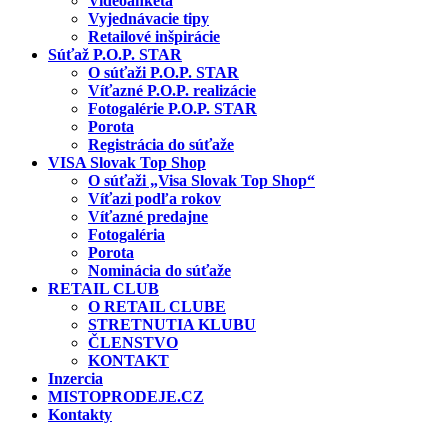
Videoanketa
Vyjednávacie tipy
Retailové inšpirácie
Súťaž P.O.P. STAR
O súťaži P.O.P. STAR
Víťazné P.O.P. realizácie
Fotogalérie P.O.P. STAR
Porota
Registrácia do súťaže
VISA Slovak Top Shop
O súťaži „Visa Slovak Top Shop“
Víťazi podľa rokov
Víťazné predajne
Fotogaléria
Porota
Nominácia do súťaže
RETAIL CLUB
O RETAIL CLUBE
STRETNUTIA KLUBU
ČLENSTVO
KONTAKT
Inzercia
MISTOPRODEJE.CZ
Kontakty