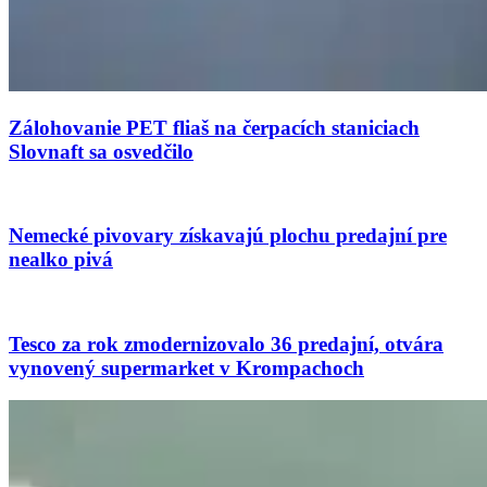
Zálohovanie PET fliaš na čerpacích staniciach
Slovnaft sa osvedčilo
Nemecké pivovary získavajú plochu predajní pre
nealko pivá
Tesco za rok zmodernizovalo 36 predajní, otvára
vynovený supermarket v Krompachoch