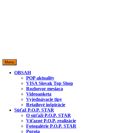
miestopredaja.sk
Miesto predaja
Menu
OBSAH
POP aktuality
VISA Slovak Top Shop
Rozhovor mesiaca
Videoanketa
Vyjednávacie tipy
Retailové inšpirácie
Súťaž P.O.P. STAR
O súťaži P.O.P. STAR
Víťazné P.O.P. realizácie
Fotogalérie P.O.P. STAR
Porota