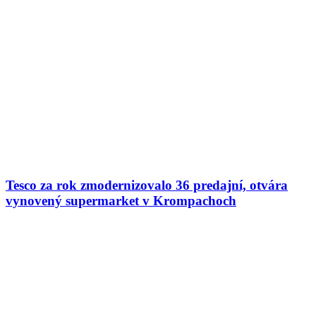
Tesco za rok zmodernizovalo 36 predajní, otvára
vynovený supermarket v Krompachoch