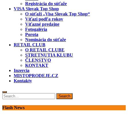
Registrácia do súťaže
VISA Slovak Top Shop
O súťaži „Visa Slovak Top Shop“
Víťazi podľa rokov
Víťazné predajne
Fotogaléria
Porota
Nominácia do súťaže
RETAIL CLUB
O RETAIL CLUBE
STRETNUTIA KLUBU
ČLENSTVO
KONTAKT
Inzercia
MISTOPRODEJE.CZ
Kontakty
Search
Search
for:
Flash News