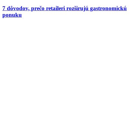
7 dôvodov, prečo retaileri rozširujú gastronomickú
ponuku