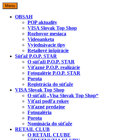
Skip
Menu
to
content
OBSAH
POP aktuality
VISA Slovak Top Shop
Rozhovor mesiaca
Videoanketa
Vyjednávacie tipy
Retailové inšpirácie
Súťaž P.O.P. STAR
O súťaži P.O.P. STAR
Víťazné P.O.P. realizácie
Fotogalérie P.O.P. STAR
Porota
Registrácia do súťaže
VISA Slovak Top Shop
O súťaži „Visa Slovak Top Shop“
Víťazi podľa rokov
Víťazné predajne
Fotogaléria
Porota
Nominácia do súťaže
RETAIL CLUB
O RETAIL CLUBE