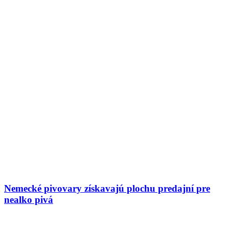
Nemecké pivovary získavajú plochu predajní pre
nealko pivá