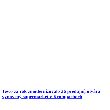
Tesco za rok zmodernizovalo 36 predajní, otvára
vynovený supermarket v Krompachoch