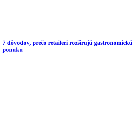
7 dôvodov, prečo retaileri rozširujú gastronomickú
ponuku