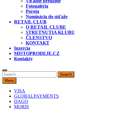
Víťazné predajne
Fotogaléria
Porota
Nominácia do súťaže
RETAIL CLUB
O RETAIL CLUBE
STRETNUTIA KLUBU
ČLENSTVO
KONTAKT
Inzercia
MISTOPRODEJE.CZ
Kontakty
Search
Search
for:
Menu
VISA
GLOBALPAYMENTS
DAGO
MORIS