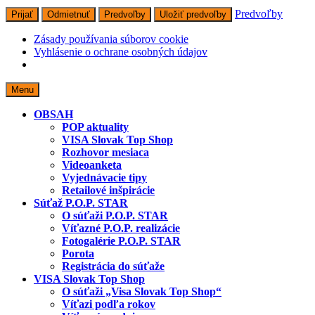
Predvoľby
Prijať
Odmietnuť
Predvoľby
Uložiť predvoľby
Zásady používania súborov cookie
Vyhlásenie o ochrane osobných údajov
Skip
Menu
to
content
OBSAH
POP aktuality
VISA Slovak Top Shop
Rozhovor mesiaca
Videoanketa
Vyjednávacie tipy
Retailové inšpirácie
Súťaž P.O.P. STAR
O súťaži P.O.P. STAR
Víťazné P.O.P. realizácie
Fotogalérie P.O.P. STAR
Porota
Registrácia do súťaže
VISA Slovak Top Shop
O súťaži „Visa Slovak Top Shop“
Víťazi podľa rokov