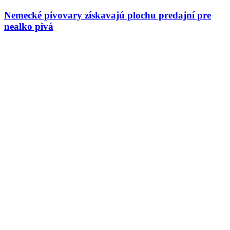
Nemecké pivovary získavajú plochu predajní pre
nealko pivá