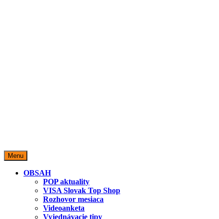
miestopredaja.sk
Miesto predaja
Menu
OBSAH
POP aktuality
VISA Slovak Top Shop
Rozhovor mesiaca
Videoanketa
Vyjednávacie tipy