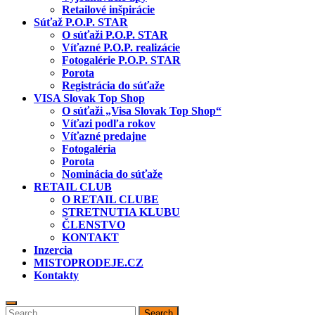
Retailové inšpirácie
Súťaž P.O.P. STAR
O súťaži P.O.P. STAR
Víťazné P.O.P. realizácie
Fotogalérie P.O.P. STAR
Porota
Registrácia do súťaže
VISA Slovak Top Shop
O súťaži „Visa Slovak Top Shop“
Víťazi podľa rokov
Víťazné predajne
Fotogaléria
Porota
Nominácia do súťaže
RETAIL CLUB
O RETAIL CLUBE
STRETNUTIA KLUBU
ČLENSTVO
KONTAKT
Inzercia
MISTOPRODEJE.CZ
Kontakty
Search
Search