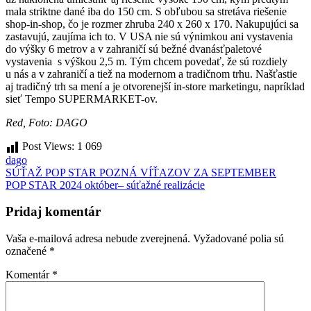
mala striktne dané iba do 150 cm. S obľubou sa stretáva riešenie
shop-in-shop, čo je rozmer zhruba 240 x 260 x 170. Nakupujúci sa
zastavujú, zaujíma ich to. V USA nie sú výnimkou ani vystavenia
do výšky 6 metrov a v zahraničí sú bežné dvanásťpaletové
vystavenia s výškou 2,5 m. Tým chcem povedať, že sú rozdiely
u nás a v zahraničí a tiež na modernom a tradičnom trhu. Našťastie
aj tradičný trh sa mení a je otvorenejší in-store marketingu, napríklad
sieť Tempo SUPERMARKET-ov.
Red, Foto: DAGO
Post Views:
1 069
dago
Navigácia
SÚŤAŽ POP STAR POZNÁ VÍŤAZOV ZA SEPTEMBER
POP STAR 2024 október– súťažné realizácie
v
článku
Pridaj komentár
Vaša e-mailová adresa nebude zverejnená.
Vyžadované polia sú
označené
*
Komentár
*