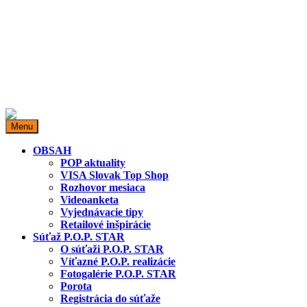
miestopredaja.sk
Miesto predaja
Menu
OBSAH
POP aktuality
VISA Slovak Top Shop
Rozhovor mesiaca
Videoanketa
Vyjednávacie tipy
Retailové inšpirácie
Súťaž P.O.P. STAR
O súťaži P.O.P. STAR
Víťazné P.O.P. realizácie
Fotogalérie P.O.P. STAR
Porota
Registrácia do súťaže