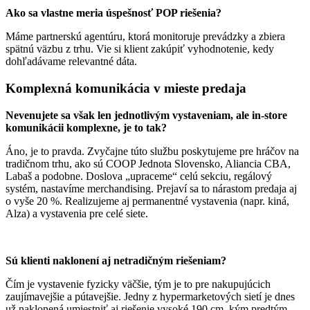
Ako sa vlastne meria úspešnosť POP riešenia?
Máme partnerskú agentúru, ktorá monitoruje prevádzky a zbiera
spätnú väzbu z trhu. Vie si klient zakúpiť vyhodnotenie, kedy
dohľadávame relevantné dáta.
Komplexná komunikácia v mieste predaja
Nevenujete sa však len jednotlivým vystaveniam, ale in-store
komunikácii komplexne, je to tak?
Áno, je to pravda. Zvyčajne túto službu poskytujeme pre hráčov na
tradičnom trhu, ako sú COOP Jednota Slovensko, Aliancia CBA,
Labaš a podobne. Doslova „upraceme“ celú sekciu, regálový
systém, nastavíme merchandising. Prejaví sa to nárastom predaja aj
o vyše 20 %. Realizujeme aj permanentné vystavenia (napr. kiná,
Alza) a vystavenia pre celé siete.
Sú klienti naklonení aj netradičným riešeniam?
Čím je vystavenie fyzicky väčšie, tým je to pre nakupujúcich
zaujímavejšie a pútavejšie. Jedny z hypermarketových sietí je dnes
už naklonená umiestniť aj riešenie vysoké 190 cm, kým predtým