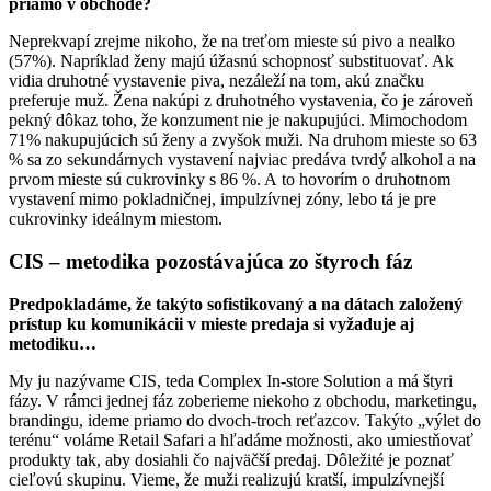
priamo v obchode?
Neprekvapí zrejme nikoho, že na treťom mieste sú pivo a nealko
(57%). Napríklad ženy majú úžasnú schopnosť substituovať. Ak
vidia druhotné vystavenie piva, nezáleží na tom, akú značku
preferuje muž. Žena nakúpi z druhotného vystavenia, čo je zároveň
pekný dôkaz toho, že konzument nie je nakupujúci. Mimochodom
71% nakupujúcich sú ženy a zvyšok muži. Na druhom mieste so 63
% sa zo sekundárnych vystavení najviac predáva tvrdý alkohol a na
prvom mieste sú cukrovinky s 86 %. A to hovorím o druhotnom
vystavení mimo pokladničnej, impulzívnej zóny, lebo tá je pre
cukrovinky ideálnym miestom.
CIS – metodika pozostávajúca zo štyroch fáz
Predpokladáme, že takýto sofistikovaný a na dátach založený
prístup ku komunikácii v mieste predaja si vyžaduje aj
metodiku…
My ju nazývame CIS, teda Complex In-store Solution a má štyri
fázy. V rámci jednej fáz zoberieme niekoho z obchodu, marketingu,
brandingu, ideme priamo do dvoch-troch reťazcov. Takýto „výlet do
terénu“ voláme Retail Safari a hľadáme možnosti, ako umiestňovať
produkty tak, aby dosiahli čo najväčší predaj. Dôležité je poznať
cieľovú skupinu. Vieme, že muži realizujú kratší, impulzívnejší