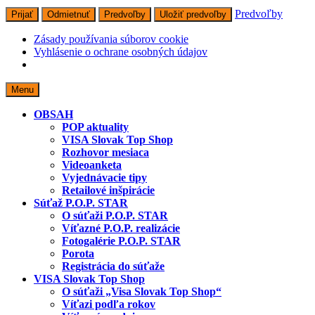
Predvoľby
Prijať
Odmietnuť
Predvoľby
Uložiť predvoľby
Zásady používania súborov cookie
Vyhlásenie o ochrane osobných údajov
Skip
Menu
to
content
OBSAH
POP aktuality
VISA Slovak Top Shop
Rozhovor mesiaca
Videoanketa
Vyjednávacie tipy
Retailové inšpirácie
Súťaž P.O.P. STAR
O súťaži P.O.P. STAR
Víťazné P.O.P. realizácie
Fotogalérie P.O.P. STAR
Porota
Registrácia do súťaže
VISA Slovak Top Shop
O súťaži „Visa Slovak Top Shop“
Víťazi podľa rokov