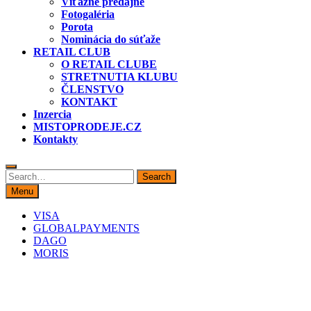
Víťazné predajne
Fotogaléria
Porota
Nominácia do súťaže
RETAIL CLUB
O RETAIL CLUBE
STRETNUTIA KLUBU
ČLENSTVO
KONTAKT
Inzercia
MISTOPRODEJE.CZ
Kontakty
Search
Search
for:
Menu
VISA
GLOBALPAYMENTS
DAGO
MORIS