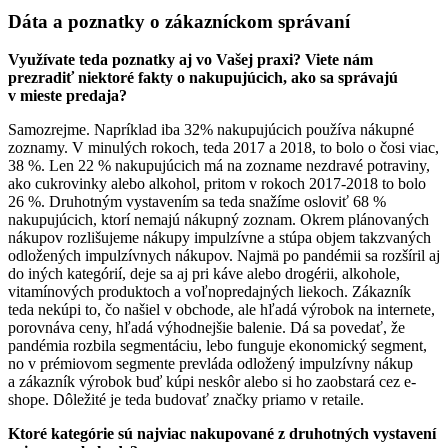
Dáta a poznatky o zákazníckom správaní
Využívate teda poznatky aj vo Vašej praxi? Viete nám
prezradiť niektoré fakty o nakupujúcich, ako sa správajú
v mieste predaja?
Samozrejme. Napríklad iba 32% nakupujúcich používa nákupné
zoznamy. V minulých rokoch, teda 2017 a 2018, to bolo o čosi viac,
38 %. Len 22 % nakupujúcich má na zozname nezdravé potraviny,
ako cukrovinky alebo alkohol, pritom v rokoch 2017-2018 to bolo
26 %. Druhotným vystavením sa teda snažíme osloviť 68 %
nakupujúcich, ktorí nemajú nákupný zoznam. Okrem plánovaných
nákupov rozlišujeme nákupy impulzívne a stúpa objem takzvaných
odložených impulzívnych nákupov. Najmä po pandémii sa rozšíril aj
do iných kategórií, deje sa aj pri káve alebo drogérii, alkohole,
vitamínových produktoch a voľnopredajných liekoch. Zákazník
teda nekúpi to, čo našiel v obchode, ale hľadá výrobok na internete,
porovnáva ceny, hľadá výhodnejšie balenie. Dá sa povedať, že
pandémia rozbila segmentáciu, lebo funguje ekonomický segment,
no v prémiovom segmente prevláda odložený impulzívny nákup
a zákazník výrobok buď kúpi neskôr alebo si ho zaobstará cez e-
shope. Dôležité je teda budovať značky priamo v retaile.
Ktoré kategórie sú najviac nakupované z druhotných vystavení