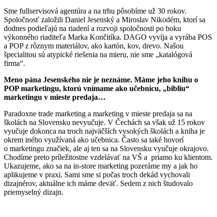
Sme fullservisová agentúra a na trhu pôsobíme už 30 rokov.
Spoločnosť založili Daniel Jesenský a Miroslav Nikodém, ktorí sa
dodnes podieľajú na riadení a rozvoji spoločnosti po boku
výkonného riaditeľa Marka Končitíka. DAGO vyvíja a vyrába POS
a POP z rôznym materiálov, ako kartón, kov, drevo. Našou
špecialitou sú atypické riešenia na mieru, nie sme „katalógová
firma“.
Meno pána Jesenského nie je neznáme. Máme jeho knihu o
POP marketingu, ktorú vnímame ako učebnicu, „bibliu“
marketingu v mieste predaja…
Paradoxne trade marketing a marketing v mieste predaja sa na
školách na Slovensku nevyučuje. V Čechách sa však už 15 rokov
vyučuje dokonca na troch najväčších vysokých školách a kniha je
okrem iného využívaná ako učebnica. Často sa také hovorí
o marketingu značiek, ale aj ten sa na Slovensku vyučuje okrajovo.
Chodíme preto príležitostne vzdelávať na VŠ a priamo ku klientom.
Ukazujeme, ako sa na in-store marketing pozeráme my a jak ho
aplikujeme v praxi. Sami sme si počas troch dekád vychovali
dizajnérov, aktuálne ich máme deväť. Sedem z nich študovalo
priemyselný dizajn.