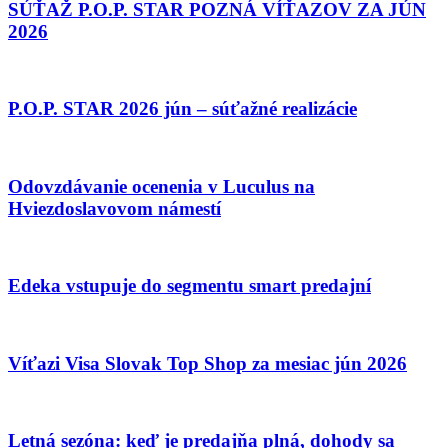
SÚŤAŽ P.O.P. STAR POZNÁ VÍŤAZOV ZA JÚN
2026
P.O.P. STAR 2026 jún – súťažné realizácie
Odovzdávanie ocenenia v Luculus na
Hviezdoslavovom námestí
Edeka vstupuje do segmentu smart predajní
Víťazi Visa Slovak Top Shop za mesiac jún 2026
Letná sezóna: keď je predajňa plná, dohody sa