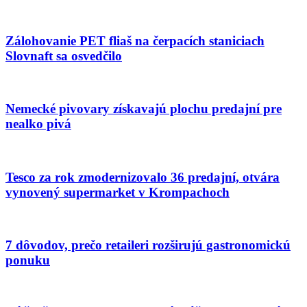
Zálohovanie PET fliaš na čerpacích staniciach
Slovnaft sa osvedčilo
Nemecké pivovary získavajú plochu predajní pre
nealko pivá
Tesco za rok zmodernizovalo 36 predajní, otvára
vynovený supermarket v Krompachoch
7 dôvodov, prečo retaileri rozširujú gastronomickú
ponuku