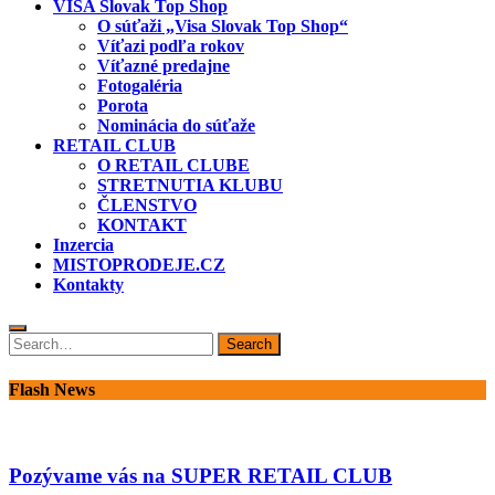
VISA Slovak Top Shop
O súťaži „Visa Slovak Top Shop“
Víťazi podľa rokov
Víťazné predajne
Fotogaléria
Porota
Nominácia do súťaže
RETAIL CLUB
O RETAIL CLUBE
STRETNUTIA KLUBU
ČLENSTVO
KONTAKT
Inzercia
MISTOPRODEJE.CZ
Kontakty
Search
Search
for:
Flash News
Pozývame vás na SUPER RETAIL CLUB