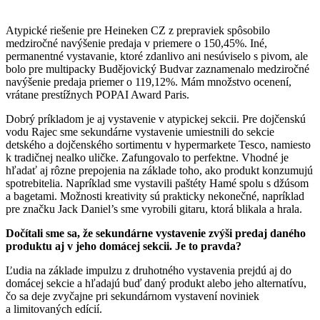
Atypické riešenie pre Heineken CZ z prepraviek spôsobilo
medziročné navýšenie predaja v priemere o 150,45%. Iné,
permanentné vystavanie, ktoré zdanlivo ani nesúviselo s pivom, ale
bolo pre multipacky Budějovický Budvar zaznamenalo medziročné
navýšenie predaja priemer o 119,12%. Mám množstvo ocenení,
vrátane prestížnych POPAI Award Paris.
Dobrý príkladom je aj vystavenie v atypickej sekcii. Pre dojčenskú
vodu Rajec sme sekundárne vystavenie umiestnili do sekcie
detského a dojčenského sortimentu v hypermarkete Tesco, namiesto
k tradičnej nealko uličke. Zafungovalo to perfektne. Vhodné je
hľadať aj rôzne prepojenia na základe toho, ako produkt konzumujú
spotrebitelia. Napríklad sme vystavili paštéty Hamé spolu s džúsom
a bagetami. Možnosti kreativity sú prakticky nekonečné, napríklad
pre značku Jack Daniel’s sme vyrobili gitaru, ktorá blikala a hrala.
Dočítali sme sa, že sekundárne vystavenie zvýši predaj daného
produktu aj v jeho domácej sekcii. Je to pravda?
Ľudia na základe impulzu z druhotného vystavenia prejdú aj do
domácej sekcie a hľadajú buď daný produkt alebo jeho alternatívu,
čo sa deje zvyčajne pri sekundárnom vystavení noviniek
a limitovaných edícií.