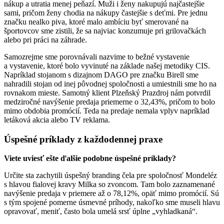
nákup a utratia menej peňazí. Muži i ženy nakupujú najčastejšie
sami, pričom ženy chodia na nákupy častejšie s deťmi. Pre jednu
značku nealko piva, ktoré malo ambíciu byť smerované na
športovcov sme zistili, že sa najviac konzumuje pri grilovačkách
alebo pri práci na záhrade.
Samozrejme sme porovnávali nazvime to bežné vystavenie
a vystavenie, ktoré bolo vyvinuté na základe našej metodiky CIS.
Napríklad stojanom s dizajnom DAGO pre značku Birell sme
nahradili stojan od inej pôvodnej spoločnosti a umiestnili sme ho na
rovnakom mieste. Samotný klient Plzeňský Prazdroj nám potvrdil
medziročné navýšenie predaja priemerne o 32,43%, pričom to bolo
mimo obdobia promócií. Teda na predaje nemala vplyv napríklad
letáková akcia alebo TV reklama.
Úspešné príklady z každodennej praxe
Viete uviesť ešte ďalšie podobne úspešné príklady?
Určite sta zachytili úspešný branding čela pre spoločnosť Mondeléz
s hlavou fialovej kravy Milka so zvoncom. Tam bolo zaznamenané
navýšenie predaja v priemere až o 78,12%, opäť mimo promócií. Sú
s tým spojené pomerne úsmevné príhody, nakoľko sme museli hlavu
opravovať, meniť, často bola umelá srsť úplne „vyhladkaná“.