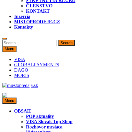
STRETNUTIA KLUBU
ČLENSTVO
KONTAKT
Inzercia
MISTOPRODEJE.CZ
Kontakty
Search
Search
for:
Menu
VISA
GLOBALPAYMENTS
DAGO
MORIS
miestopredaja.sk
Miesto predaja
Menu
OBSAH
POP aktuality
VISA Slovak Top Shop
Rozhovor mesiaca