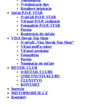
Videoanketa
Vyjednávacie tipy
Retailové inšpirácie
Súťaž P.O.P. STAR
O súťaži P.O.P. STAR
Víťazné P.O.P. realizácie
Fotogalérie P.O.P. STAR
Porota
Registrácia do súťaže
VISA Slovak Top Shop
O súťaži „Visa Slovak Top Shop“
Víťazi podľa rokov
Víťazné predajne
Fotogaléria
Porota
Nominácia do súťaže
RETAIL CLUB
O RETAIL CLUBE
STRETNUTIA KLUBU
ČLENSTVO
KONTAKT
Inzercia
MISTOPRODEJE.CZ
Kontakty