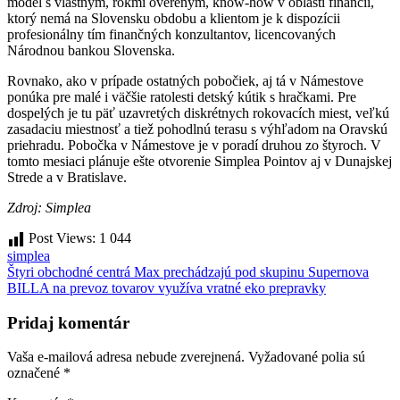
model s vlastným, rokmi overeným, know-how v oblasti financií,
ktorý nemá na Slovensku obdobu a klientom je k dispozícii
profesionálny tím finančných konzultantov, licencovaných
Národnou bankou Slovenska.
Rovnako, ako v prípade ostatných pobočiek, aj tá v Námestove
ponúka pre malé i väčšie ratolesti detský kútik s hračkami. Pre
dospelých je tu päť uzavretých diskrétnych rokovacích miest, veľkú
zasadaciu miestnosť a tiež pohodlnú terasu s výhľadom na Oravskú
priehradu. Pobočka v Námestove je v poradí druhou zo štyroch. V
tomto mesiaci plánuje ešte otvorenie Simplea Pointov aj v Dunajskej
Strede a v Bratislave.
Zdroj: Simplea
Post Views:
1 044
simplea
Navigácia
Štyri obchodné centrá Max prechádzajú pod skupinu Supernova
BILLA na prevoz tovarov využíva vratné eko prepravky
v
článku
Pridaj komentár
Vaša e-mailová adresa nebude zverejnená.
Vyžadované polia sú
označené
*