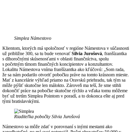
Simplea Námestovo
Klientom, ktorých má spoločnosť v regióne Námestova v súčasnosti
už približne 300, sa tu bude venovať
Silvia Jurošová
, franšízantka
s dlhoročnými skúsenosťami v oblasti finančníctva, spolu
s početným tímom finančných koncipientov a konzultantov.
Lokalitu Námestova vníma franšízantka ako kľúčovú: „Som rada,
že sa nám podarilo otvoriť pobočku práve na tomto krásnom mieste.
Mať z kancelárie výhľad priamo na Oravskú priehradu, tak tým sa
môže pýšiť skutočne len málokto. Zároveň ma teší, že sme stihli
dokončiť práce na pobočke skutočne rýchlo a vďaka tomu môžeme
byť už tretím Simplea Pointom v poradí, a to dokonca ešte aj pred
tými bratislavskými.
Riaditeľka pobočky Silvia Jurošová
Námestovo sa môže zdať v porovnaní s inými mestami ako
zanedbateľné, no má svoj potenciál. Počet obyvateľov 50 000 v