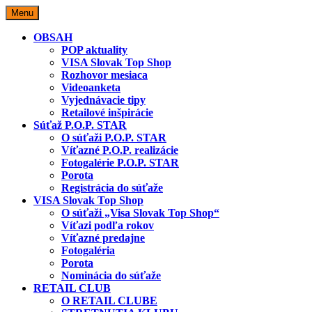
Skip
Menu
to
content
OBSAH
POP aktuality
VISA Slovak Top Shop
Rozhovor mesiaca
Videoanketa
Vyjednávacie tipy
Retailové inšpirácie
Súťaž P.O.P. STAR
O súťaži P.O.P. STAR
Víťazné P.O.P. realizácie
Fotogalérie P.O.P. STAR
Porota
Registrácia do súťaže
VISA Slovak Top Shop
O súťaži „Visa Slovak Top Shop“
Víťazi podľa rokov
Víťazné predajne
Fotogaléria
Porota
Nominácia do súťaže
RETAIL CLUB
O RETAIL CLUBE