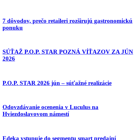
7 dôvodov, prečo retaileri rozširujú gastronomickú
ponuku
SÚŤAŽ P.O.P. STAR POZNÁ VÍŤAZOV ZA JÚN
2026
P.O.P. STAR 2026 jún – súťažné realizácie
Odovzdávanie ocenenia v Luculus na
Hviezdoslavovom námestí
Edeka vstupuje do segmentu smart predajní