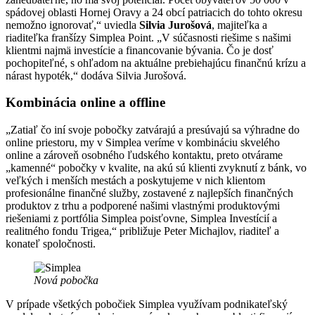
spádovej oblasti Hornej Oravy a 24 obcí patriacich do tohto okresu
nemožno ignorovať,“ uviedla
Silvia Jurošová
, majiteľka a
riaditeľka franšízy Simplea Point. „V súčasnosti riešime s našimi
klientmi najmä investície a financovanie bývania. Čo je dosť
pochopiteľné, s ohľadom na aktuálne prebiehajúcu finančnú krízu a
nárast hypoték,“ dodáva Silvia Jurošová.
Kombinácia online a offline
„Zatiaľ čo iní svoje pobočky zatvárajú a presúvajú sa výhradne do
online priestoru, my v Simplea veríme v kombináciu skvelého
online a zároveň osobného ľudského kontaktu, preto otvárame
„kamenné“ pobočky v kvalite, na akú sú klienti zvyknutí z bánk, vo
veľkých i menších mestách a poskytujeme v nich klientom
profesionálne finančné služby, zostavené z najlepších finančných
produktov z trhu a podporené našimi vlastnými produktovými
riešeniami z portfólia Simplea poisťovne, Simplea Investícií a
realitného fondu Trigea,“ približuje Peter Michajlov, riaditeľ a
konateľ spoločnosti.
Nová pobočka
V prípade všetkých pobočiek Simplea využívam podnikateľský