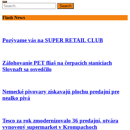
Search
Search
for:
Flash News
Pozývame vás na SUPER RETAIL CLUB
Zálohovanie PET fliaš na čerpacích staniciach
Slovnaft sa osvedčilo
Nemecké pivovary získavajú plochu predajní pre
nealko pivá
Tesco za rok zmodernizovalo 36 predajní, otvára
vynovený supermarket v Krompachoch