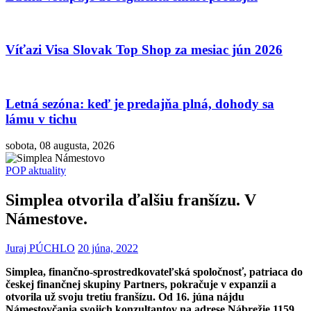
Víťazi Visa Slovak Top Shop za mesiac jún 2026
Letná sezóna: keď je predajňa plná, dohody sa
lámu v tichu
sobota, 08 augusta, 2026
POP aktuality
Simplea otvorila ďalšiu franšízu. V
Námestove.
Juraj PÚCHLO
20 júna, 2022
Simplea, finančno-sprostredkovateľská spoločnosť, patriaca do
českej finančnej skupiny Partners, pokračuje v expanzii a
otvorila už svoju tretiu franšízu. Od 16. júna nájdu
Námestovčania svojich konzultantov na adrese Nábrežie 1159.