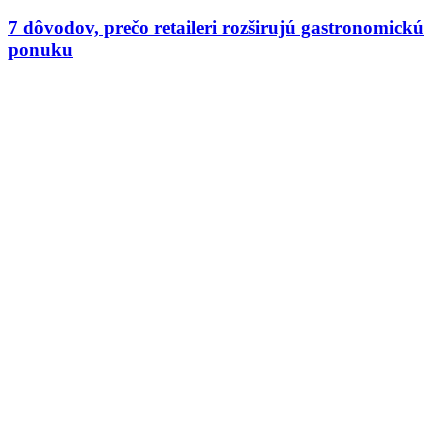
7 dôvodov, prečo retaileri rozširujú gastronomickú
ponuku