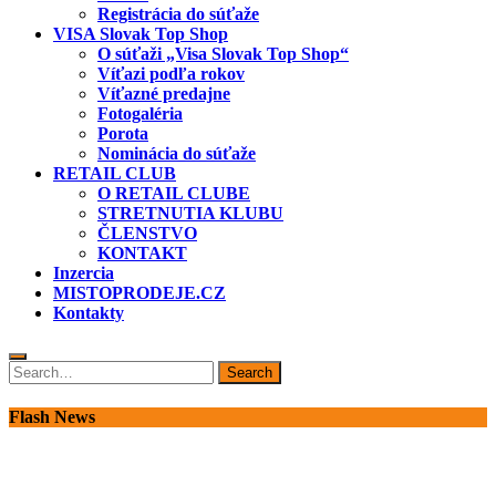
Registrácia do súťaže
VISA Slovak Top Shop
O súťaži „Visa Slovak Top Shop“
Víťazi podľa rokov
Víťazné predajne
Fotogaléria
Porota
Nominácia do súťaže
RETAIL CLUB
O RETAIL CLUBE
STRETNUTIA KLUBU
ČLENSTVO
KONTAKT
Inzercia
MISTOPRODEJE.CZ
Kontakty
Search
Search
for:
Flash News