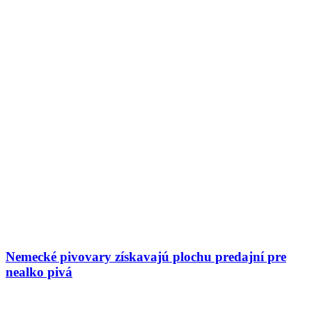
Nemecké pivovary získavajú plochu predajní pre
nealko pivá