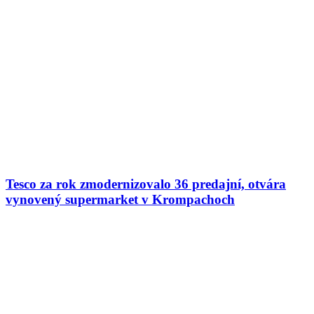
Tesco za rok zmodernizovalo 36 predajní, otvára
vynovený supermarket v Krompachoch