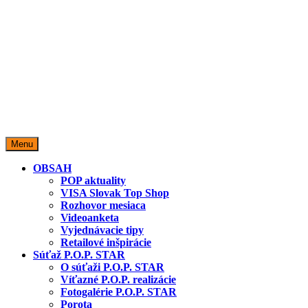
miestopredaja.sk
Miesto predaja
Menu
OBSAH
POP aktuality
VISA Slovak Top Shop
Rozhovor mesiaca
Videoanketa
Vyjednávacie tipy
Retailové inšpirácie
Súťaž P.O.P. STAR
O súťaži P.O.P. STAR
Víťazné P.O.P. realizácie
Fotogalérie P.O.P. STAR
Porota