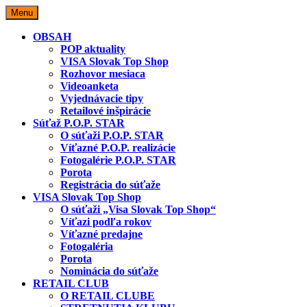
Skip
Menu
to
content
OBSAH
POP aktuality
VISA Slovak Top Shop
Rozhovor mesiaca
Videoanketa
Vyjednávacie tipy
Retailové inšpirácie
Súťaž P.O.P. STAR
O súťaži P.O.P. STAR
Víťazné P.O.P. realizácie
Fotogalérie P.O.P. STAR
Porota
Registrácia do súťaže
VISA Slovak Top Shop
O súťaži „Visa Slovak Top Shop“
Víťazi podľa rokov
Víťazné predajne
Fotogaléria
Porota
Nominácia do súťaže
RETAIL CLUB
O RETAIL CLUBE