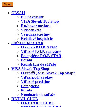
Skip
Menu
to
content
OBSAH
POP aktuality
VISA Slovak Top Shop
Rozhovor mesiaca
Videoanketa
Vyjednávacie tipy
Retailové inšpirácie
Súťaž P.O.P. STAR
O súťaži P.O.P. STAR
Víťazné P.O.P. realizácie
Fotogalérie P.O.P. STAR
Porota
Registrácia do súťaže
VISA Slovak Top Shop
O súťaži „Visa Slovak Top Shop“
Víťazi podľa rokov
Víťazné predajne
Fotogaléria
Porota
Nominácia do súťaže
RETAIL CLUB
O RETAIL CLUBE