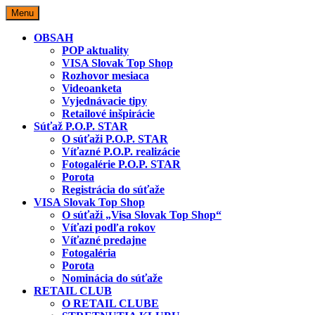
Skip
Menu
to
content
OBSAH
POP aktuality
VISA Slovak Top Shop
Rozhovor mesiaca
Videoanketa
Vyjednávacie tipy
Retailové inšpirácie
Súťaž P.O.P. STAR
O súťaži P.O.P. STAR
Víťazné P.O.P. realizácie
Fotogalérie P.O.P. STAR
Porota
Registrácia do súťaže
VISA Slovak Top Shop
O súťaži „Visa Slovak Top Shop“
Víťazi podľa rokov
Víťazné predajne
Fotogaléria
Porota
Nominácia do súťaže
RETAIL CLUB
O RETAIL CLUBE