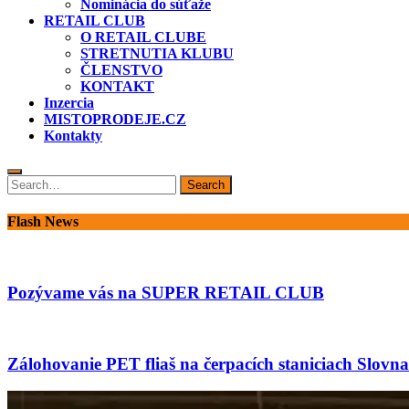
Nominácia do súťaže
RETAIL CLUB
O RETAIL CLUBE
STRETNUTIA KLUBU
ČLENSTVO
KONTAKT
Inzercia
MISTOPRODEJE.CZ
Kontakty
Search
Search
for:
Flash News
Pozývame vás na SUPER RETAIL CLUB
Zálohovanie PET fliaš na čerpacích staniciach Slovnaf